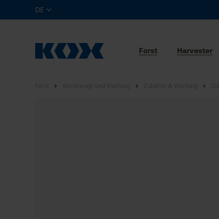
DE
Forst
Harvester
Forst
Werkzeuge und Wartung
Zubehör & Wartung
Zu