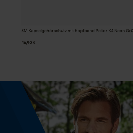
Häckselfunktion
Gute solide Qualität
Nein
Gute Qualität, schnelle Lieferung.
3M Kapselgehörschutz mit Kopfband Peltor X4 Neon Gr
46,90 €
Schrägschnitt
Nein
Werkzeugloser Kettenwechsel
Nein
Energie & Leistung
Akku-Kapazitätsanzeige
Nein