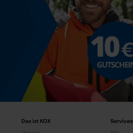
Powerbank-Funktion
Nein
Farbgebung
Farbe
Mandel
Produktkennzeichnung
EAN
9003022029814
Das ist KOX
Services
Über uns
FAQ