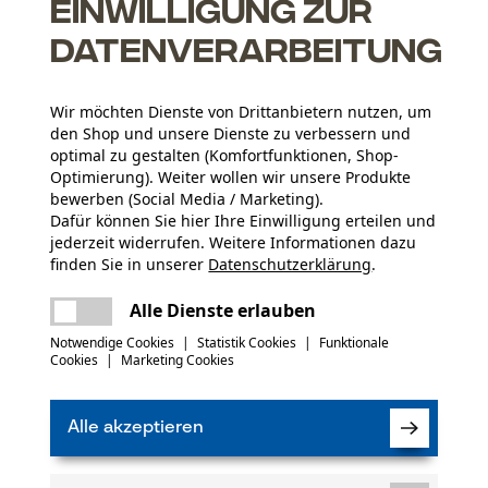
Einwilligung zur
Datenverarbeitung
Wir möchten Dienste von Drittanbietern nutzen, um
den Shop und unsere Dienste zu verbessern und
optimal zu gestalten (Komfortfunktionen, Shop-
Altersgruppe
Optimierung). Weiter wollen wir unsere Produkte
Erwachsener
bewerben (Social Media / Marketing).
Dafür können Sie hier Ihre Einwilligung erteilen und
Bedienungsanleitung (PDF)
jederzeit widerrufen. Weitere Informationen dazu
Material Stiel
finden Sie in unserer
Datenschutzerklärung
.
Holz
Artikelgewicht
teilen
Es ist ein Fehler aufgetreten. Bitte
240.0 g
Alle Dienste erlauben
versuchen Sie es erneut.
mail
Notwendige Cookies
|
Statistik Cookies
|
Funktionale
(3)
Cookies
|
Marketing Cookies
Jahreszeit
Ganzjahresartikel
Alle akzeptieren
Produkt weiterempfehlen