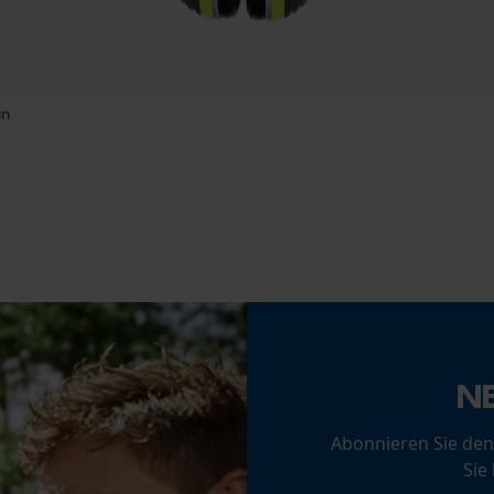
Phasenwender
Statistik Cookies
Nein
ün
Werkzeuglose Kettenspannung
Econda Analytics
Nein
Mouseflow Web Analytics Tool
Fact-Finder Tracking
Funktionale Cookies
N
Akku/Batterie enthalten
Abonnieren Sie den
Loop54 Personalization
Akku/Batterien nicht im Lieferumfang enthalten
Sie
Personalisierte Startseite