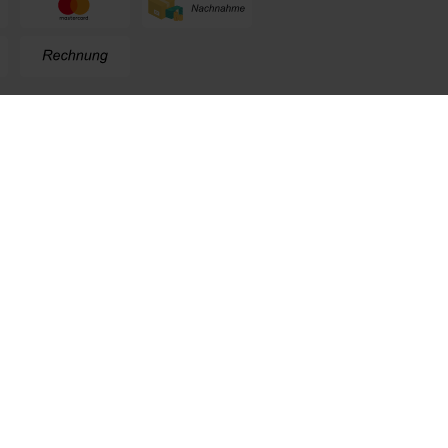
n
+49 (0) 711. 300 33 - 200
+49 (0) 171 339 1527
info@kox.eu