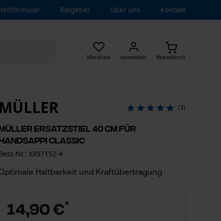
tellformular
Ratgeber
Über uns
Kontakt
Merkliste
Anmelden
Warenkorb
MÜLLER
(3)
Müller Ersatzstiel 40 cm für
Handsappi Classic
Best-Nr.: XX97152-4
Optimale Haltbarkeit und Kraftübertragung
*
14,90 €