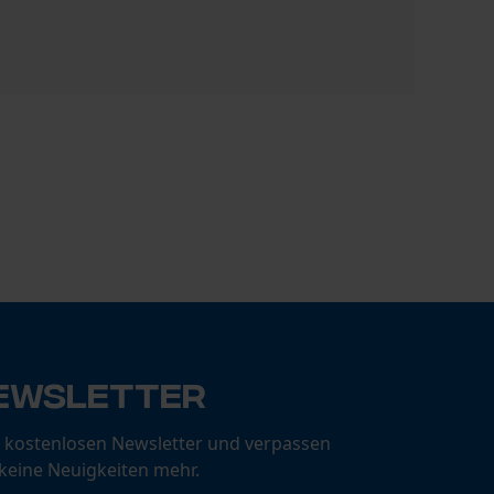
Aspen 2-Ta
89,89 €
ewsletter
 kostenlosen Newsletter und verpassen
 keine Neuigkeiten mehr.