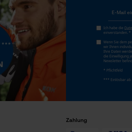
Gespeicherter Warenkorb
Persönliche Begrüßung
Geo-IP und User Detection
Ich habe die
Dat
einverstanden. *
YouTube-Videos
Wenn Sie dem pe
Google Maps
wir Ihnen individ
Ihre Daten werde
Kontaktaufnahme per Chat
die Einwilligung 
Newsletter befind
* Pflichtfeld
Marketing Cookies
*** Einlösbar ab
Hersteller-Artikelnummer
583406
Google Global Site Tag
Microsoft Advertising Universal Event
Tracking
Zahlung
Facebook Pixel