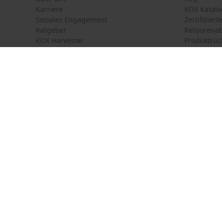
Karriere
KOX Katalo
Soziales Engagement
Zertifizier
Ratgeber
Retourena
KOX Harvester
Produktrüc
Motorsägen-Kurse
Versandkos
Newsletter-Anmeldung
Land auswählen
Kontakt
France
Österreich
Kontaktfor
Schweiz
Suisse
Bestellfor
Belgique
België
Newsletter
Nederland
Vertrag w