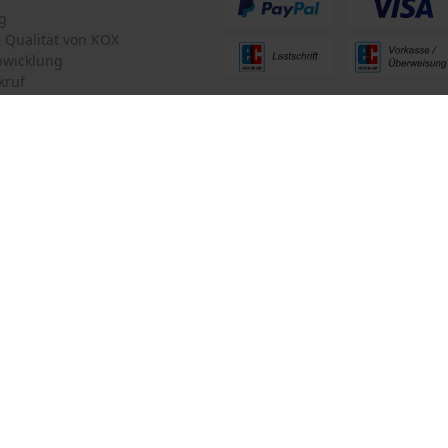
Criteo
g
te Qualität von KOX
Survicate
bwicklung
kruf
ten Informationen
mular
Oregon Tool GmbH
mular
KOX – Partner in Forst und Garte
Zentrale:
Lise-Meitner-Str. 4
iderrufen
70736 Fellbach
Retouren-Adresse:
Beim Erlenwäldchen 14/2
71522 Backnang
Telefon Erreichbarkeit: