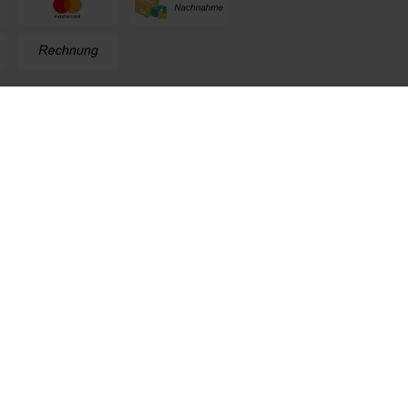
n
+49 (0) 711. 300 33 - 200
+49 (0) 171 339 1527
info@kox.eu