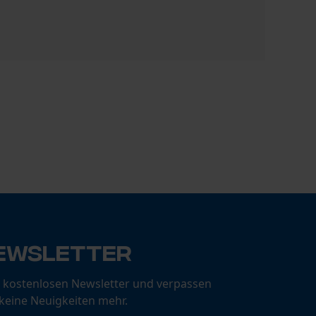
PROTOS® T
98,77 €
ewsletter
 kostenlosen Newsletter und verpassen
 keine Neuigkeiten mehr.