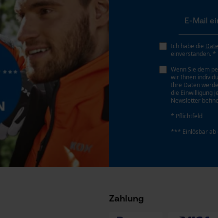
Gespeicherter Warenkorb
Persönliche Begrüßung
Geo-IP und User Detection
Ich habe die
Dat
einverstanden. *
YouTube-Videos
Wenn Sie dem pe
Google Maps
wir Ihnen individ
Ihre Daten werde
Kontaktaufnahme per Chat
die Einwilligung 
Newsletter befind
* Pflichtfeld
Marketing Cookies
Hersteller-Artikelnummer
*** Einlösbar ab
3090319
Google Global Site Tag
Microsoft Advertising Universal Event
Tracking
Zahlung
Facebook Pixel