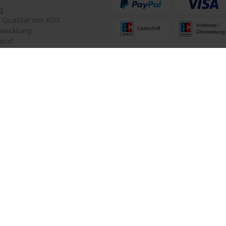
Criteo
g
te Qualität von KOX
Survicate
bwicklung
kruf
ten Informationen
mular
Oregon Tool GmbH
mular
KOX – Partner in Forst und Garte
Zentrale:
Lise-Meitner-Str. 4
iderrufen
70736 Fellbach
Retouren-Adresse:
Beim Erlenwäldchen 14/2
71522 Backnang
Telefon Erreichbarkeit: