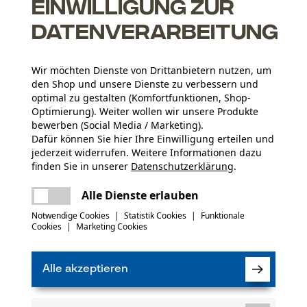
Einwilligung zur
Datenverarbeitung
Wir möchten Dienste von Drittanbietern nutzen, um
den Shop und unsere Dienste zu verbessern und
optimal zu gestalten (Komfortfunktionen, Shop-
Altersgruppe
Optimierung). Weiter wollen wir unsere Produkte
Erwachsener
bewerben (Social Media / Marketing).
Dafür können Sie hier Ihre Einwilligung erteilen und
jederzeit widerrufen. Weitere Informationen dazu
finden Sie in unserer
Datenschutzerklärung
.
Artikelgewicht
teilen
Es ist ein Fehler aufgetreten. Bitte
667.0 g
Alle Dienste erlauben
versuchen Sie es erneut.
mail
Notwendige Cookies
|
Statistik Cookies
|
Funktionale
(0)
Cookies
|
Marketing Cookies
Jahreszeit
Ganzjahresartikel
Alle akzeptieren
Produkt weiterempfehlen