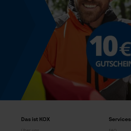
Kompatibilität
Kartuschen Kompatibilität
400-g-Pull-Off-Kartuschen
Produktkennzeichnung
EAN
4016553090319
Das ist KOX
Services
Über uns
FAQ