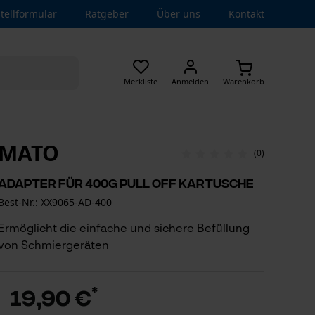
tellformular
Ratgeber
Über uns
Kontakt
Merkliste
Anmelden
Warenkorb
MATO
(0)
Adapter für 400g Pull Off Kartusche
Best-Nr.: XX9065-AD-400
Ermöglicht die einfache und sichere Befüllung
von Schmiergeräten
*
19,90 €