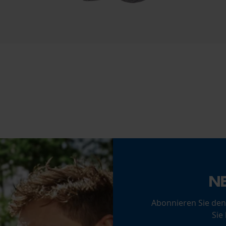
Statistik Cookies
Econda Analytics
Akku/Batterie enthalten
Akku/Batterien nicht im Lieferumfang enthalten
Mouseflow Web Analytics Tool
Fact-Finder Tracking
Funktionale Cookies
N
Abonnieren Sie den
Loop54 Personalization
Sie
Personalisierte Startseite