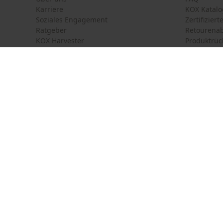
Karriere
KOX Katalo
Soziales Engagement
Zertifizier
Ratgeber
Retourena
KOX Harvester
Produktrüc
Motorsägen-Kurse
Versandkos
Newsletter-Anmeldung
Land auswählen
Kontakt
France
Österreich
Kontaktfor
Schweiz
Suisse
Bestellfor
Belgique
België
Newsletter
Nederland
Vertrag w