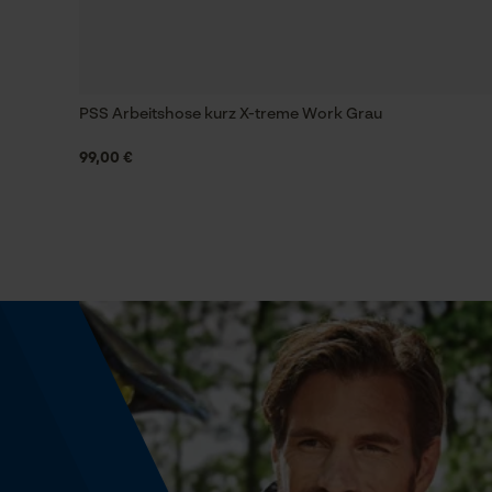
Werkzeugloser Kettenwechsel
Nein
PSS Arbeitshose kurz X-treme Work Grau
Energie & Leistung
99,00 €
Akku-Kapazitätsanzeige
Nein
Powerbank-Funktion
Nein
Farbgebung
Farbe
Silber