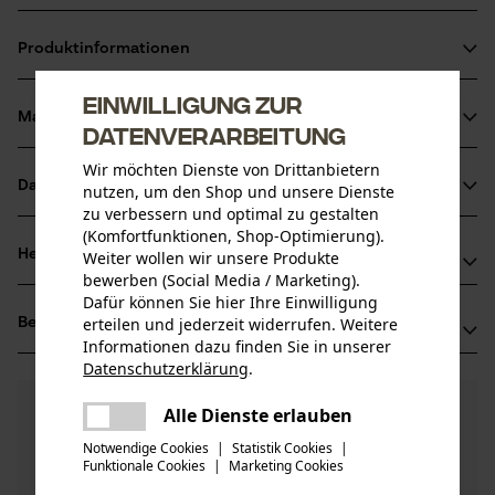
Starker Korrosionsschutz
Produktinformationen
Kein Verfärben
Immer einsatzbereit
Einwilligung zur
Material & Pflege
Datenverarbeitung
Produktdetails
Wir möchten Dienste von Drittanbietern
Aktivitätstyp
Datenblätter
nutzen, um den Shop und unsere Dienste
Material
Wartung
zu verbessern und optimal zu gestalten
Herstellerdatenblatt (PDF)
(Komfortfunktionen, Shop-Optimierung).
Hauptmaterial
Herstellerinformationen
Weiter wollen wir unsere Produkte
Stahl
bewerben (Social Media / Marketing).
Altersgruppe
Dafür können Sie hier Ihre Einwilligung
Hersteller
Erwachsener
erteilen und jederzeit widerrufen. Weitere
Bewertungen
(39)
Oregon Tool, Inc.
Informationen dazu finden Sie in unserer
Materialzusammensetzung
4909 SE International Way
Datenschutzerklärung
.
Stahl verzinkt
97222 Portland, USA
teilen
Anzahl Teile
Mail: info@kox.eu
4.7
Noch Fragen?
(39)
Es ist ein Fehler aufgetreten. Bitte
1 Stk
Produkt weiterempfehlen
Alle Dienste erlauben
teilen
Unsere Experten stehen Ihnen gerne zur
Web: -
versuchen Sie es erneut.
Notwendige Cookies
|
Statistik Cookies
|
Verfügung!
Tel: + 32 1030 11 11
Funktionale Cookies
|
Marketing Cookies
mail
Nach Anzahl der Sterne filtern
Frage stellen
Artikelgewicht