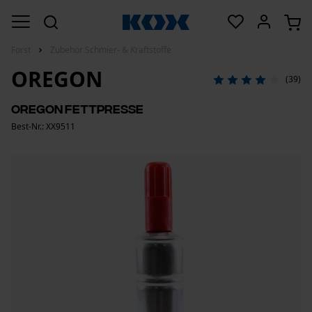
Forst
Zubehör Schmier- & Kraftstoffe
OREGON
(39)
OREGON Fettpresse
Best-Nr.: XX9511