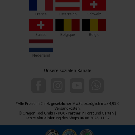
70736 Fellbach
France
Österreich
Schweiz
Retouren-Adresse:
Statistik Cookies
Beim Erlenwäldchen 14/2
71522 Backnang
Suisse
Belgique
België
Telefon Erreichbarkeit:
Mo.-Fr.: 07:00 - 18:00 Uhr
Econda Analytics
Nederland
Sa.: 09:00 - 13:00 Uhr
Mouseflow Web Analytics Tool
+49 (0) 711. 300 33 - 200
Unsere sozialen Kanäle
Fact-Finder Tracking
+49 (0) 171 339 1527
info@kox.eu
Funktionale Cookies
*Alle Preise in € inkl. gesetzlicher MwSt., zuzüglich max 4,95 €
Versandkosten.
© Oregon Tool GmbH - KOX - Partner in Forst und Garten |
Letzte Aktualisierung des Shops 06.08.2026, 11:37
Loop54 Personalization
Personalisierte Startseite