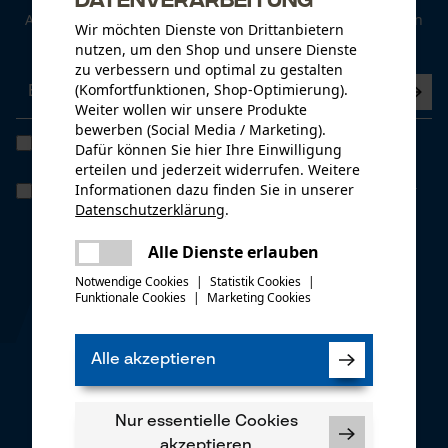
Abonnieren Sie den kostenlosen Newsletter und verpassen
Mehr zum Thema Widerrufsrecht
Wir möchten Dienste von Drittanbietern
Nachnahme
Sie keine Neuigkeiten mehr.
nutzen, um den Shop und unsere Dienste
zu verbessern und optimal zu gestalten
5,00 €
(Komfortfunktionen, Shop-Optimierung).
Weiter wollen wir unsere Produkte
bewerben (Social Media / Marketing).
Ich habe die
Datenschutzbestimmungen
gelesen und bin
Dafür können Sie hier Ihre Einwilligung
einverstanden. *
erteilen und jederzeit widerrufen. Weitere
Informationen dazu finden Sie in unserer
Wenn Sie dem personenbezogenen Tracking einwilligen, können wir
Kreditkarte
Ihnen individuelle Angebote in unserem Newsletter bieten. Ihre
Datenschutzerklärung
.
Daten werden nicht an Dritte weitergegeben. Sie können die
teilen
Einwilligung jederzeit mit einem Klick widerrufen, in jedem
Es ist ein Fehler aufgetreten. Bitte
Alle Dienste erlauben
Newsletter befindet sich hierzu ganz unten ein Link.
teilen
versuchen Sie es erneut.
Notwendige Cookies
|
Statistik Cookies
|
* Pflichtfeld
Funktionale Cookies
|
Marketing Cookies
mail
*** Einlösbar ab einem Warenwert von 100,- €
Alle akzeptieren
KOX APP
Offene Rechnung (nur für Dienststellen!)
Nur essentielle Cookies
ausschließlich
an
akzeptieren