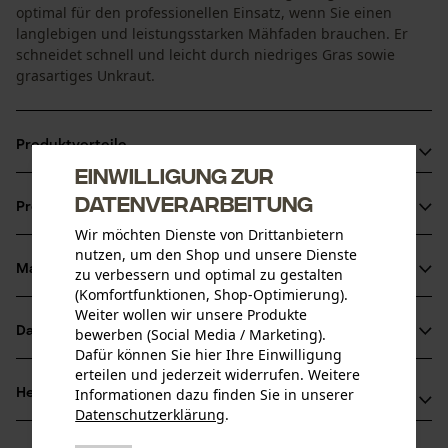
optimal für den professionellen Einsatz, wenn Sie einen
langlebigen und leistungsstarken Mähfaden brauchen. Er
schneidet schnell und leicht durch niedriges Gras sowie
grasartiges Unkraut.
Produktvorteile
Einwilligung zur
Universelle Passform mit rundem Profil
Datenverarbeitung
Produktinformationen
Optimale Flexibilität und Widerstandsfestigkeit dank
Wir möchten Dienste von Drittanbietern
Spezial-Mix im Material
nutzen, um den Shop und unsere Dienste
Außen sorgt eine harte Oberfläche für hohe
Material & Pflege
zu verbessern und optimal zu gestalten
Produktdetails
(Komfortfunktionen, Shop-Optimierung).
Abriebfestigkeit, während Innen ein reißfester Karbonkern
Weiter wollen wir unsere Produkte
steckt
Aktivitätstyp
Datenblätter
bewerben (Social Media / Marketing).
Material
Schneiden, Mähen, Gartenpflege
Dafür können Sie hier Ihre Einwilligung
Produktsicherheitsdatenblatt (PDF)
erteilen und jederzeit widerrufen. Weitere
Hauptmaterial
Informationen dazu finden Sie in unserer
Herstellerinformationen
Kunststoff
Datenschutzerklärung
.
Altersgruppe
teilen
Hersteller
Erwachsener