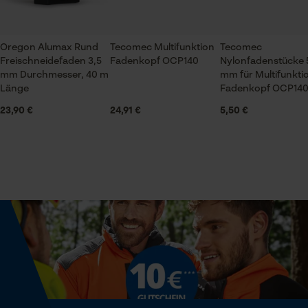
Eigenschaft
Oregon Alumax Rund
Tecomec Multifunktion
Tecomec
Universell, Flexibel, Widerstandsfähig, Abriebfest
Prüfung setzen von Cookies
Freischneidefaden 3,5
Fadenkopf OCP140
Nylonfadenstücke 
mm Durchmesser, 40 m
mm für Multifunkti
Session ID
Länge
Fadenkopf OCP14
Speichern der Auswahl zur
Häckselfunktion
Datenverarbeitung
23,90 €
24,91 €
5,50 €
Nein
Econda Tag Manager
Phasenwender
Nein
Statistik Cookies
Schrägschnitt
Nein
Econda Analytics
Mouseflow Web Analytics Tool
Werkzeuglose Kettenspannung