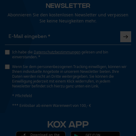
Fact-Finder Tracking
Nein
Newsletter
Abonnieren Sie den kostenlosen Newsletter und verpassen
Sie keine Neuigkeiten mehr.
Werkzeugloser Kettenwechsel
Funktionale Cookies
Nein
Loop54 Personalization
Ich habe die
Datenschutzbestimmungen
gelesen und bin
Energie & Leistung
einverstanden. *
Personalisierte Startseite
Wenn Sie dem personenbezogenen Tracking einwilligen, können wir
Akku-Kapazitätsanzeige
Gespeicherter Warenkorb
Ihnen individuelle Angebote in unserem Newsletter bieten. Ihre
Nein
Daten werden nicht an Dritte weitergegeben. Sie können die
Persönliche Begrüßung
Einwilligung jederzeit mit einem Klick widerrufen, in jedem
Newsletter befindet sich hierzu ganz unten ein Link.
Geo-IP und User Detection
* Pflichtfeld
Akku/Batterie enthalten
YouTube-Videos
Akku/Batterien nicht im Lieferumfang enthalten
*** Einlösbar ab einem Warenwert von 100,- €
Google Maps
Kontaktaufnahme per Chat
KOX APP
Powerbank-Funktion
Nein