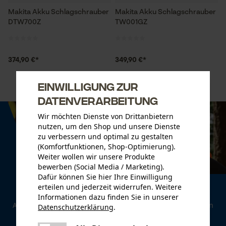
Makita Akku Schlagschrauber
Makita Akku Schlagschrauber
DTW700Z
TW001GZ
374,90 €*
349,90 €*
Einwilligung zur
Datenverarbeitung
Wir möchten Dienste von Drittanbietern
nutzen, um den Shop und unsere Dienste
zu verbessern und optimal zu gestalten
(Komfortfunktionen, Shop-Optimierung).
Weiter wollen wir unsere Produkte
bewerben (Social Media / Marketing).
Dafür können Sie hier Ihre Einwilligung
erteilen und jederzeit widerrufen. Weitere
Newsletter
Informationen dazu finden Sie in unserer
Abonnieren Sie den kostenlosen Newsletter und verpassen
Datenschutzerklärung
.
teilen
Sie keine Neuigkeiten mehr.