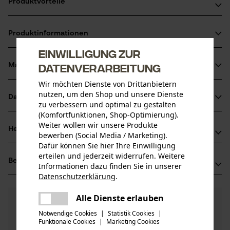
Produktvorteile
Schwarz verzinkt
Produktinformationen
Zwei verstärkte Außenzinken auf jeder Seite
Einwilligung zur
Mit Dülle
Datenverarbeitung
Material & Pflege
Produktdetails
Wir möchten Dienste von Drittanbietern
nutzen, um den Shop und unsere Dienste
Aktivitätstyp
Datenblätter
zu verbessern und optimal zu gestalten
Material
Kehren
(Komfortfunktionen, Shop-Optimierung).
Produktsicherheitsdatenblatt (PDF)
Weiter wollen wir unsere Produkte
Hauptmaterial
Herstellerinformationen
bewerben (Social Media / Marketing).
Holz
Altersgruppe
Dafür können Sie hier Ihre Einwilligung
SHW Schmiedetechnik
Erwachsener
erteilen und jederzeit widerrufen. Weitere
Bewertungen
(0)
Wilhelm-Heusel-Str. 18
Informationen dazu finden Sie in unserer
Holzart
72270 Baiersbronn, Deutschland
Datenschutzerklärung
.
teilen
Esche
Mail: info@shw-fr.de
Anzahl Teile
Es ist ein Fehler aufgetreten. Bitte
Alle Dienste erlauben
0
Noch Fragen?
(0)
1 Stk
Web: -
Produkt weiterempfehlen
teilen
versuchen Sie es erneut.
Unsere Experten stehen Ihnen gerne zur
Tel: + 49 744 28 41 80
Notwendige Cookies
|
Statistik Cookies
|
Verfügung!
Material Griff
Funktionale Cookies
|
Marketing Cookies
mail