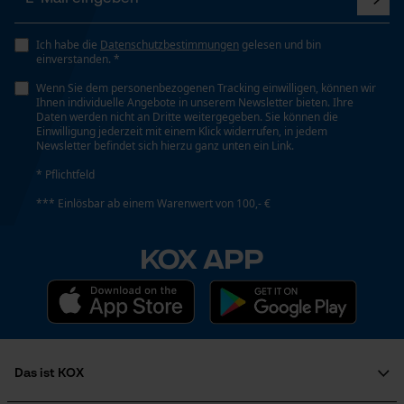
Funktionale Cookies
Ich habe die
Datenschutzbestimmungen
gelesen und bin
Stiellänge
einverstanden. *
135 cm
Wenn Sie dem personenbezogenen Tracking einwilligen, können wir
Loop54 Personalization
Ihnen individuelle Angebote in unserem Newsletter bieten. Ihre
Daten werden nicht an Dritte weitergegeben. Sie können die
Personalisierte Startseite
Einwilligung jederzeit mit einem Klick widerrufen, in jedem
Technische Spezifikationen
Newsletter befindet sich hierzu ganz unten ein Link.
Gespeicherter Warenkorb
* Pflichtfeld
Persönliche Begrüßung
Art Griff
Rund-Griff
*** Einlösbar ab einem Warenwert von 100,- €
Geo-IP und User Detection
YouTube-Videos
KOX APP
Google Maps
Stielart
Gerade-Form
Kontaktaufnahme per Chat
Automatische Kettenschmierung
Marketing Cookies
Nein
Das ist KOX