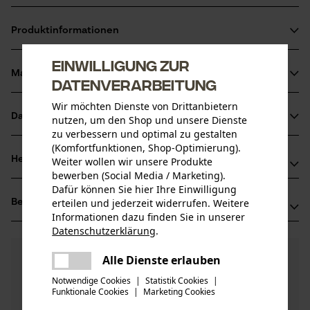
Mit Elaston-Borsten und Kratzkante
Produktinformationen
Stielaufnahme aus Metall
Made in Germany
Einwilligung zur
Material & Pflege
Datenverarbeitung
Produktdetails
Wir möchten Dienste von Drittanbietern
Aktivitätstyp
Datenblätter
nutzen, um den Shop und unsere Dienste
Material
Kehren
zu verbessern und optimal zu gestalten
Produktsicherheitsdatenblatt (PDF)
(Komfortfunktionen, Shop-Optimierung).
Hauptmaterial
Herstellerinformationen
Weiter wollen wir unsere Produkte
Holz
bewerben (Social Media / Marketing).
Altersgruppe
Dafür können Sie hier Ihre Einwilligung
SHW Schmiedetechnik
Erwachsener
erteilen und jederzeit widerrufen. Weitere
Bewertungen
(1)
Wilhelm-Heusel-Str. 18
Informationen dazu finden Sie in unserer
Material Griff
72270 Baiersbronn, Deutschland
Datenschutzerklärung
.
Holz
Mail: info@shw-fr.de
teilen
Anzahl Teile
5.0
Noch Fragen?
(1)
Es ist ein Fehler aufgetreten. Bitte
1 Stk
Web: -
Produkt weiterempfehlen
Alle Dienste erlauben
teilen
Unsere Experten stehen Ihnen gerne zur
versuchen Sie es erneut.
Tel: + 49 744 28 41 80
Notwendige Cookies
|
Statistik Cookies
|
Verfügung!
Material Stiel
Funktionale Cookies
|
Marketing Cookies
mail
Nach Anzahl der Sterne filtern
Frage stellen
Holz
Artikelgewicht
Sollten Sie Fragen oder Probleme mit dem Produkt