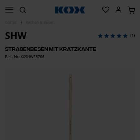
Garten
Rechen & Besen
SHW
(1)
Straßenbesen mit Kratzkante
Best-Nr.: XXSHW55706