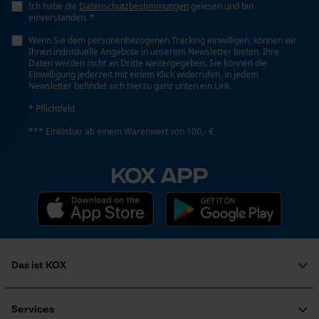
Funktionale Cookies
Ich habe die
Datenschutzbestimmungen
gelesen und bin
einverstanden. *
Kopflänge
9.5 cm
Wenn Sie dem personenbezogenen Tracking einwilligen, können wir
Ihnen individuelle Angebote in unserem Newsletter bieten. Ihre
Loop54 Personalization
Daten werden nicht an Dritte weitergegeben. Sie können die
Einwilligung jederzeit mit einem Klick widerrufen, in jedem
Personalisierte Startseite
Newsletter befindet sich hierzu ganz unten ein Link.
Stiellänge
140 cm
Gespeicherter Warenkorb
* Pflichtfeld
Persönliche Begrüßung
*** Einlösbar ab einem Warenwert von 100,- €
Geo-IP und User Detection
Technische Spezifikationen
KOX APP
YouTube-Videos
Art Griff
Google Maps
Rund-Griff
Kontaktaufnahme per Chat
Stielart
Das ist KOX
Gerade-Form
Marketing Cookies
Über uns
Karriere
Services