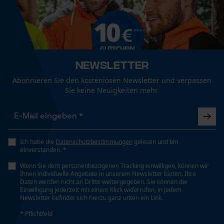
Eigenschaft
Mouseflow Web Analytics Tool
Geringer Kraftaufwand, Langlebig, Handlich, Leicht,
Fact-Finder Tracking
Ergonomisch, Präzise, Hohe Stabilität, Hochwertig,
Gehärtet, Bequem, Robust
Newsletter
Funktionale Cookies
Häckselfunktion
Abonnieren Sie den kostenlosen Newsletter und verpassen
Nein
Sie keine Neuigkeiten mehr.
Loop54 Personalization
Phasenwender
Personalisierte Startseite
Nein
Gespeicherter Warenkorb
Ich habe die
Datenschutzbestimmungen
gelesen und bin
einverstanden. *
Persönliche Begrüßung
Wenn Sie dem personenbezogenen Tracking einwilligen, können wir
Schrägschnitt
Geo-IP und User Detection
Ihnen individuelle Angebote in unserem Newsletter bieten. Ihre
Nein
Daten werden nicht an Dritte weitergegeben. Sie können die
YouTube-Videos
Einwilligung jederzeit mit einem Klick widerrufen, in jedem
Newsletter befindet sich hierzu ganz unten ein Link.
Google Maps
* Pflichtfeld
Werkzeuglose Kettenspannung
Kontaktaufnahme per Chat