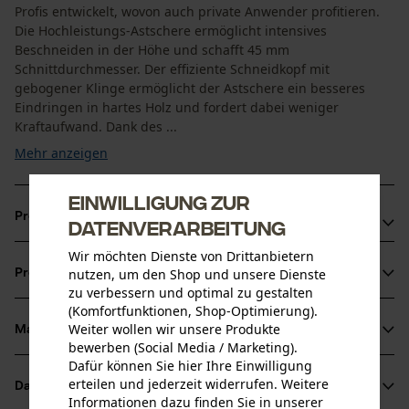
Profis entwickelt, wovon auch private Anwender profitieren.
Die Hochleistungs-Astschere ermöglicht intensives
Beschneiden in der Höhe und schafft 45 mm
Schnittdurchmesser. Der effiziente Schneidkopf mit
gebogener Klinge ermöglicht der Astschere ein besseres
Eindringen in hartes Holz und fordert dabei weniger
Kraftaufwand. Dank des ...
Mehr anzeigen
Einwilligung zur
Produktvorteile
Datenverarbeitung
Wir möchten Dienste von Drittanbietern
Gummipuffer-Stoßdämpfer schützen gegen Ermüdung
nutzen, um den Shop und unsere Dienste
Produktinformationen
Präzise und dauerhafte Schnittleistung
zu verbessern und optimal zu gestalten
Der große gebogene Schneidkopf ermöglicht das
(Komfortfunktionen, Shop-Optimierung).
Weiter wollen wir unsere Produkte
Einhaken von Ästen in die Astschere
Material & Pflege
Produktdetails
bewerben (Social Media / Marketing).
Dafür können Sie hier Ihre Einwilligung
Aktivitätstyp
erteilen und jederzeit widerrufen. Weitere
Datenblätter
Material
Schneiden, Baumpflege
Informationen dazu finden Sie in unserer