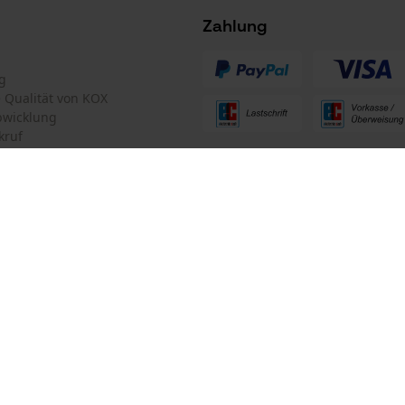
Facebook Pixel
Zahlung
Criteo
Survicate
g
te Qualität von KOX
bwicklung
kruf
ten Informationen
mular
Oregon Tool GmbH
mular
KOX – Partner in Forst und Garte
Zentrale:
Lise-Meitner-Str. 4
iderrufen
70736 Fellbach
Hersteller-Artikelnummer
Retouren-Adresse: