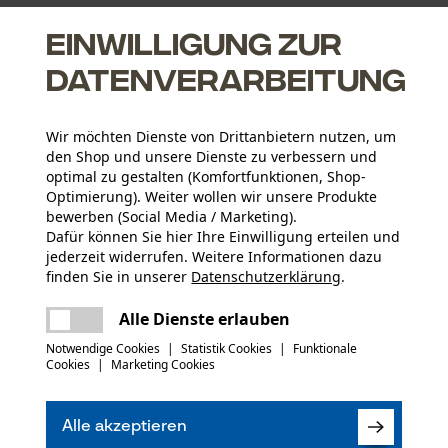
Einwilligung zur
Datenverarbeitung
Wir möchten Dienste von Drittanbietern nutzen, um
den Shop und unsere Dienste zu verbessern und
optimal zu gestalten (Komfortfunktionen, Shop-
Optimierung). Weiter wollen wir unsere Produkte
bewerben (Social Media / Marketing).
Altersgruppe
Dafür können Sie hier Ihre Einwilligung erteilen und
Erwachsener
jederzeit widerrufen. Weitere Informationen dazu
finden Sie in unserer
Datenschutzerklärung
.
Hauptmaterial
teilen
Es ist ein Fehler aufgetreten. Bitte
Alle Dienste erlauben
Stahl
Artikelgewicht
versuchen Sie es erneut.
3200.0 g
mail
Notwendige Cookies
|
Statistik Cookies
|
Funktionale
Cookies
|
Marketing Cookies
(0)
Material Hinweis
Geschmiedet
Jahreszeit
Alle akzeptieren
Ganzjahresartikel