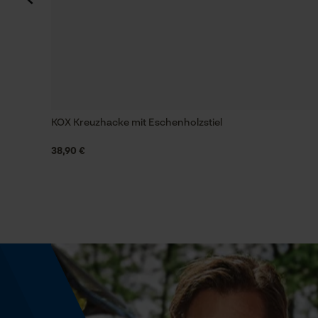
50.5 cm
Technische Spezifikationen
Art Griff
Rund-Griff
KOX Kreuzhacke mit Eschenholzstiel
38,90 €
Automatische Kettenschmierung
Nein
Häckselfunktion
Nein
Schrägschnitt
Nein