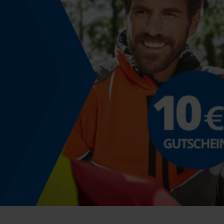
Werkzeugloser Kettenwechsel
Nein
Energie & Leistung
Akku-Kapazitätsanzeige
Nein
Powerbank-Funktion
Nein
Nutzung & Gebrauch
Bedienungsart