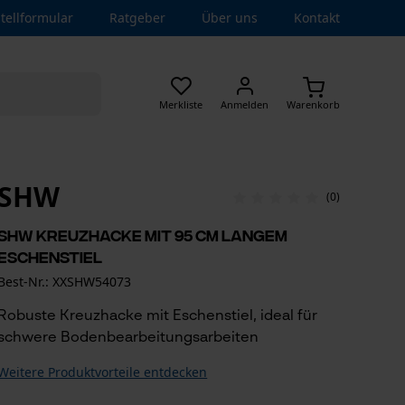
tellformular
Ratgeber
Über uns
Kontakt
Merkliste
Anmelden
Warenkorb
SHW
(0)
SHW Kreuzhacke mit 95 cm langem
Eschenstiel
Best-Nr.: XXSHW54073
Robuste Kreuzhacke mit Eschenstiel, ideal für
schwere Bodenbearbeitungsarbeiten
Weitere Produktvorteile entdecken