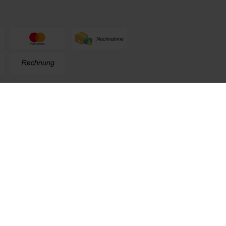
n
+49 (0) 711. 300 33 - 200
+49 (0) 171 339 1527
info@kox.eu