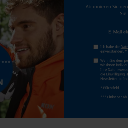
Personalisierte Startseite
Abonnieren Sie den
Sie
Gespeicherter Warenkorb
Persönliche Begrüßung
Geo-IP und User Detection
YouTube-Videos
Ich habe die
Dat
Google Maps
einverstanden. *
Akku/Batterie enthalten
Kontaktaufnahme per Chat
Wenn Sie dem pe
Akku/Batterien nicht im Lieferumfang enthalten
wir Ihnen individ
Ihre Daten werde
die Einwilligung 
Newsletter befind
Marketing Cookies
* Pflichtfeld
*** Einlösbar ab
Google Global Site Tag
Microsoft Advertising Universal Event
Tracking