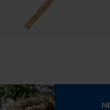
95 cm
Econda Tag Manager
Statistik Cookies
Stielart
Gerade-Form
Econda Analytics
Eigenschaften Blatt
Mouseflow Web Analytics Tool
Handgeschmiedet
Fact-Finder Tracking
Phasenwender
Nein
Funktionale Cookies
Werkzeuglose Kettenspannung
N
Nein
Loop54 Personalization