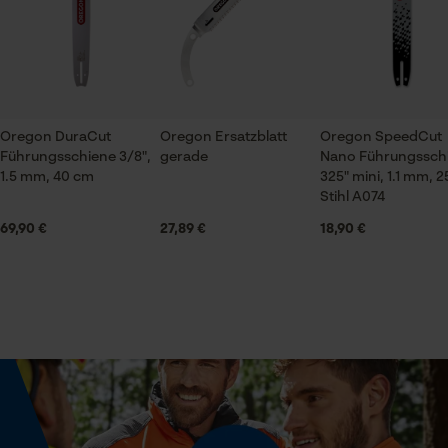
Technische Spezifikationen
Automatische Kettenschmierung
Nein
Prüfung setzen von Cookies
Oregon DuraCut
Oregon Ersatzblatt
Oregon SpeedCut
Session ID
Eigenschaft
Führungsschiene 3/8",
gerade
Nano Führungssch
Präzise, Effizient, Antihaftbeschichtet, Hochwertig,
1.5 mm, 40 cm
Speichern der Auswahl zur
325" mini, 1.1 mm, 2
Datenverarbeitung
Stihl A074
Zuverlässig, Lange Lebensdauer,
Korrosionsbeständig, Leicht, Strapazierfähig,
Econda Tag Manager
69,90 €
27,89 €
18,90 €
Ergonomisch
Statistik Cookies
Eigenschaften Blatt
Hochwertig, Gehärtet
Häckselfunktion
Econda Analytics
Nein