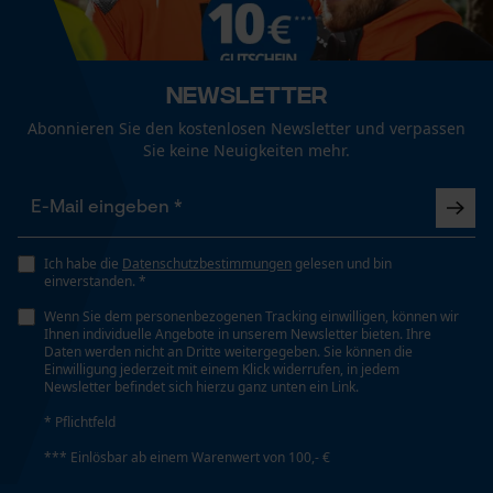
Mouseflow Web Analytics Tool
Fact-Finder Tracking
Phasenwender
Nein
Newsletter
Abonnieren Sie den kostenlosen Newsletter und verpassen
Funktionale Cookies
Sie keine Neuigkeiten mehr.
Schrägschnitt
Nein
Loop54 Personalization
Personalisierte Startseite
Ich habe die
Datenschutzbestimmungen
gelesen und bin
Werkzeuglose Kettenspannung
einverstanden. *
Nein
Gespeicherter Warenkorb
Wenn Sie dem personenbezogenen Tracking einwilligen, können wir
Persönliche Begrüßung
Ihnen individuelle Angebote in unserem Newsletter bieten. Ihre
Daten werden nicht an Dritte weitergegeben. Sie können die
Geo-IP und User Detection
Einwilligung jederzeit mit einem Klick widerrufen, in jedem
Werkzeugloser Kettenwechsel
Newsletter befindet sich hierzu ganz unten ein Link.
Nein
YouTube-Videos
* Pflichtfeld
Google Maps
*** Einlösbar ab einem Warenwert von 100,- €
Kontaktaufnahme per Chat
Energie & Leistung