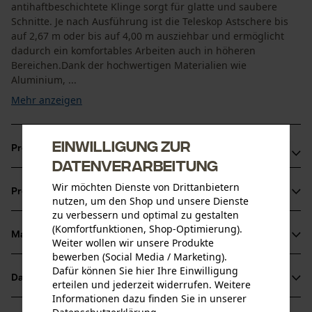
antihaftbeschichtete Klinge sorgt für glatte und saubere
Schnitte. Je nach Ausführung ist die Teleskop Astschere bis
auf 2,67 m oder bis auf 4,00 m ausziehbar und ermöglicht
dadurch ein komfortables Arbeiten auch in höheren
Bereichen.Dank der hochwertigen Materialien wie
Aluminium, ...
Mehr anzeigen
Einwilligung zur
Produktvorteile
Datenverarbeitung
Teleskop Astschere ist leicht, robust und mit hochwertigen
Wir möchten Dienste von Drittanbietern
Produktinformationen
Schnitten
nutzen, um den Shop und unsere Dienste
zu verbessern und optimal zu gestalten
Hochwertige Klinge aus gehärtetem Kohlenstoffstahl mit
(Komfortfunktionen, Shop-Optimierung).
Antihaftbeschichtung
Material & Pflege
Weiter wollen wir unsere Produkte
Produktdetails
Das strapazierfähige Profi-Zugseil aus Dyneema® reißt
bewerben (Social Media / Marketing).
Dafür können Sie hier Ihre Einwilligung
nicht
Aktivitätstyp
Datenblätter
erteilen und jederzeit widerrufen. Weitere
Material
Schneiden, Baumpflege
Informationen dazu finden Sie in unserer
Produktsicherheitsdatenblatt (PDF)