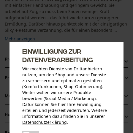
mit einfacher Handhabung und geringem Gewicht. Sie
arbeitet auf Zug, so muss beim Sägen weniger Kraft
aufgebracht werden – das führt wiederum zu geringerer
Ermüdung. Darüber hinaus punktet sie mit der einzigartigen
Silky 4-Retsume Verzahnung, die für einen besonders ...
Mehr anzeigen
Einwilligung zur
Datenverarbeitung
Produktvorteile
Wir möchten Dienste von Drittanbietern
Japanische Astungssäge mit Teleskopstange
nutzen, um den Shop und unsere Dienste
Produktinformationen
zu verbessern und optimal zu gestalten
Arbeitet auf Zug bei geringer Krafteinwirkung
(Komfortfunktionen, Shop-Optimierung).
Gebogenes Sägeblatt mit zwei Sicheln
Weiter wollen wir unsere Produkte
Material & Pflege
bewerben (Social Media / Marketing).
Produktdetails
Dafür können Sie hier Ihre Einwilligung
erteilen und jederzeit widerrufen. Weitere
Altersgruppe
Herstellerinformationen
Informationen dazu finden Sie in unserer
Material
Erwachsener
Datenschutzerklärung
.
teilen
Sollten Sie Fragen oder Probleme mit dem Produkt
Materialzusammensetzung