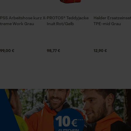
Automatische Kettenschmierung
Nein
PSS Arbeitshose kurz X-
PROTOS® Teddyjacke
Halder Ersatzeinsa
Prüfung setzen von Cookies
treme Work Grau
Inuit Rot/Gelb
TPE-mid Grau
Session ID
Eigenschaft
Lange Standzeit, Stabil, Korrosionsbeständig,
Speichern der Auswahl zur
Datenverarbeitung
Korrosionsfest, Langlebig
99,00 €
98,77 €
12,90 €
Econda Tag Manager
Häckselfunktion
Nein
Statistik Cookies
Phasenwender
Nein
Econda Analytics
Mouseflow Web Analytics Tool
Schrägschnitt
Nein