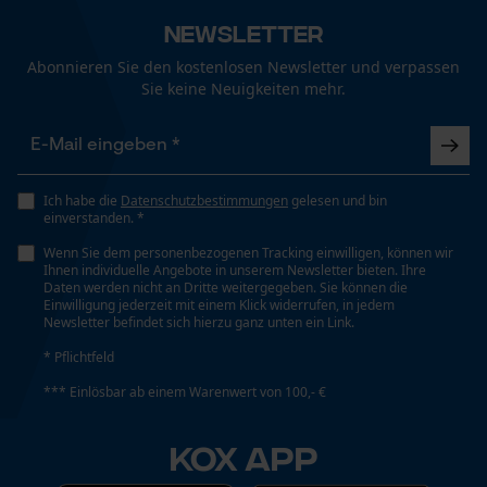
Fact-Finder Tracking
Newsletter
Abonnieren Sie den kostenlosen Newsletter und verpassen
Werkzeuglose Kettenspannung
Funktionale Cookies
Sie keine Neuigkeiten mehr.
Nein
Werkzeugloser Kettenwechsel
Loop54 Personalization
Nein
Ich habe die
Datenschutzbestimmungen
gelesen und bin
Personalisierte Startseite
einverstanden. *
Gespeicherter Warenkorb
Wenn Sie dem personenbezogenen Tracking einwilligen, können wir
Ihnen individuelle Angebote in unserem Newsletter bieten. Ihre
Persönliche Begrüßung
Energie & Leistung
Daten werden nicht an Dritte weitergegeben. Sie können die
Einwilligung jederzeit mit einem Klick widerrufen, in jedem
Geo-IP und User Detection
Newsletter befindet sich hierzu ganz unten ein Link.
Akku-Kapazitätsanzeige
YouTube-Videos
Nein
* Pflichtfeld
Google Maps
*** Einlösbar ab einem Warenwert von 100,- €
Kontaktaufnahme per Chat
Akku/Batterie enthalten
KOX APP
Akku/Batterien nicht im Lieferumfang enthalten