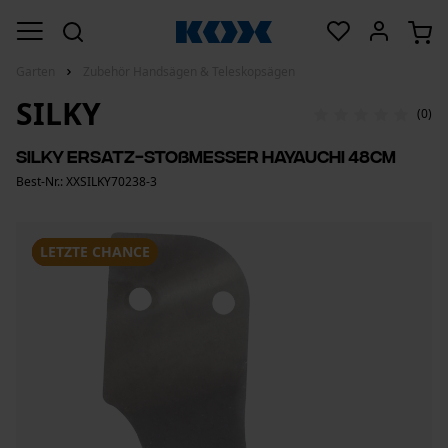
Garten
Zubehör Handsägen & Teleskopsägen
SILKY
(0)
Silky Ersatz-Stoßmesser Hayauchi 48cm
Best-Nr.: XXSILKY70238-3
SALE
LETZTE CHANCE