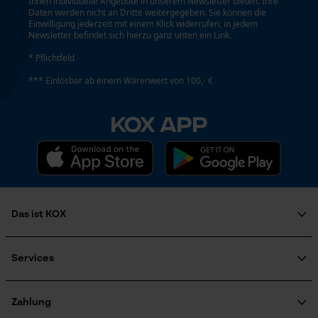
Ihnen individuelle Angebote in unserem Newsletter bieten. Ihre
Daten werden nicht an Dritte weitergegeben. Sie können die
Kontaktaufnahme per Chat
Einwilligung jederzeit mit einem Klick widerrufen, in jedem
Newsletter befindet sich hierzu ganz unten ein Link.
Energie & Leistung
* Pflichtfeld
Akku-Kapazitätsanzeige
Marketing Cookies
*** Einlösbar ab einem Warenwert von 100,- €
Nein
KOX APP
Akku/Batterie enthalten
Google Global Site Tag
Akku/Batterien nicht im Lieferumfang enthalten
Microsoft Advertising Universal
Event Tracking
Powerbank-Funktion
Facebook Pixel
Das ist KOX
Nein
Criteo
Über uns
Survicate
Karriere
Services
Soziales Engagement
Farbgebung
FAQ
Ratgeber
KOX Katalog
KOX Harvester
Zahlung
Farbe
Zertifizierte Qualität von KOX