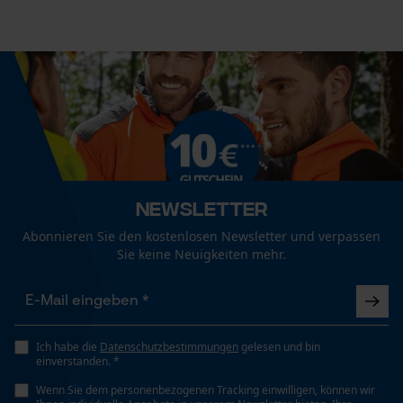
Econda Analytics
Häckselfunktion
Nein
Mouseflow Web Analytics Tool
Fact-Finder Tracking
Phasenwender
Nein
Funktionale Cookies
Schrägschnitt
Newsletter
Nein
Loop54 Personalization
Abonnieren Sie den kostenlosen Newsletter und verpassen
Sie keine Neuigkeiten mehr.
Personalisierte Startseite
Werkzeuglose Kettenspannung
Gespeicherter Warenkorb
Nein
Persönliche Begrüßung
Geo-IP und User Detection
Ich habe die
Datenschutzbestimmungen
gelesen und bin
einverstanden. *
Werkzeugloser Kettenwechsel
YouTube-Videos
Nein
Wenn Sie dem personenbezogenen Tracking einwilligen, können wir
Google Maps