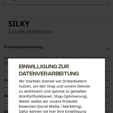
SILKY
Zum Silky Markenshop
Produktbeschreibung
Passendes Ersatz-Stoßmesser für die Hayauchi Ästungssäge /
Teleskopsäge 48 cm von Silky.
Einwilligung zur
Datenverarbeitung
Produktinformationen
Wir möchten Dienste von Drittanbietern
nutzen, um den Shop und unsere Dienste
zu verbessern und optimal zu gestalten
(Komfortfunktionen, Shop-Optimierung).
Material & Pflege
Produktdetails
Weiter wollen wir unsere Produkte
bewerben (Social Media / Marketing).
Aktivitätstyp
Dafür können Sie hier Ihre Einwilligung
Datenblätter