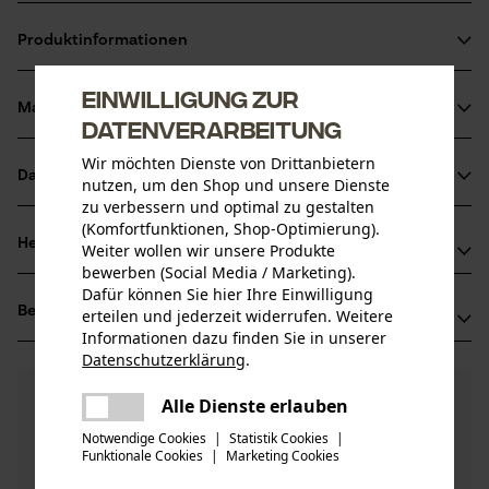
Produktinformationen
Einwilligung zur
Material & Pflege
Produktdetails
Datenverarbeitung
Wir möchten Dienste von Drittanbietern
Altersgruppe
Datenblätter
nutzen, um den Shop und unsere Dienste
Material
Erwachsener
zu verbessern und optimal zu gestalten
Produktsicherheitsdatenblatt (PDF)
(Komfortfunktionen, Shop-Optimierung).
Hauptmaterial
Herstellerinformationen
Weiter wollen wir unsere Produkte
Carbonstahl
Anzahl Teile
bewerben (Social Media / Marketing).
Hersteller
Dafür können Sie hier Ihre Einwilligung
1 Stk
Bewertungen
(0)
Hydro Holding Spa
erteilen und jederzeit widerrufen. Weitere
Informationen dazu finden Sie in unserer
Materialzusammensetzung
Via Provinciale Nord 26A
Datenschutzerklärung
.
Carbonstahl
40050 Castello D'Argile, Italien
Verschlussart
teilen
Mail: hh@hydro-holding.com
0
Noch Fragen?
(0)
Kupplungssteckverschluß
Produkt weiterempfehlen
Es ist ein Fehler aufgetreten. Bitte
Alle Dienste erlauben
Unsere Experten stehen Ihnen gerne zur
teilen
Web: -
versuchen Sie es erneut.
Notwendige Cookies
Verfügung!
|
Statistik Cookies
|
Tel: + 39 0519 7663 5
Pflege
Funktionale Cookies
|
Marketing Cookies
mail
Nach Anzahl der Sterne filtern
Frage stellen
Branche