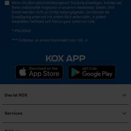
Funktionale Cookies
Wenn Sie dem personenbezogenen Tracking einwilligen, können wir
Energie & Leistung
Ihnen individuelle Angebote in unserem Newsletter bieten. Ihre
Daten werden nicht an Dritte weitergegeben. Sie können die
Akku-Kapazitätsanzeige
Einwilligung jederzeit mit einem Klick widerrufen, in jedem
Newsletter befindet sich hierzu ganz unten ein Link.
Nein
Loop54 Personalization
* Pflichtfeld
Personalisierte Startseite
*** Einlösbar ab einem Warenwert von 100,- €
Gespeicherter Warenkorb
Akku/Batterie enthalten
Akku/Batterien nicht im Lieferumfang enthalten
Persönliche Begrüßung
KOX APP
Geo-IP und User Detection
Powerbank-Funktion
YouTube-Videos
Nein
Google Maps
Kontaktaufnahme per Chat
Das ist KOX
Modell & Kollektion
Über uns
Modellname
Marketing Cookies
Karriere
Services
MEL
Soziales Engagement
FAQ
Ratgeber