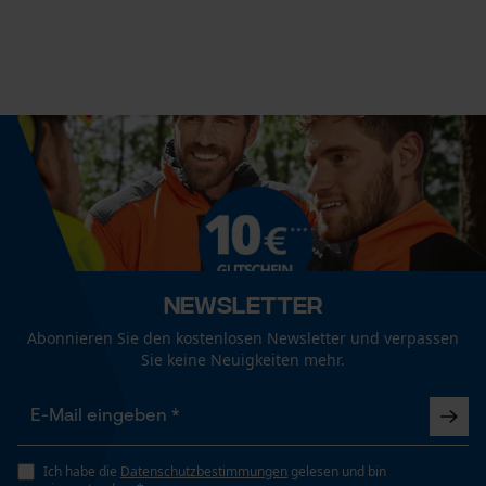
Session ID
Speichern der Auswahl zur
Technische Spezifikationen
Datenverarbeitung
Automatische Kettenschmierung
Econda Tag Manager
Nein
Statistik Cookies
Eigenschaft
Zuverlässig, Sicher, Robust
Form
Newsletter
Econda Analytics
gerade
Mouseflow Web Analytics Tool
Abonnieren Sie den kostenlosen Newsletter und verpassen
Sie keine Neuigkeiten mehr.
Fact-Finder Tracking
Häckselfunktion
Nein
Funktionale Cookies
Ich habe die
Datenschutzbestimmungen
gelesen und bin
Phasenwender