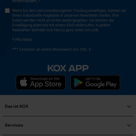
einverstanden. *
Nein
Wenn Sie dem personenbezogenen Tracking einwilligen, können wir
Ihnen individuelle Angebote in unserem Newsletter bieten. Ihre
Loop54 Personalization
Daten werden nicht an Dritte weitergegeben. Sie können die
Einwilligung jederzeit mit einem Klick widerrufen, in jedem
Personalisierte Startseite
Schrägschnitt
Newsletter befindet sich hierzu ganz unten ein Link.
Nein
Gespeicherter Warenkorb
* Pflichtfeld
Persönliche Begrüßung
*** Einlösbar ab einem Warenwert von 100,- €
Geo-IP und User Detection
Traglast
0.5 t
KOX APP
YouTube-Videos
Google Maps
Werkzeuglose Kettenspannung
Kontaktaufnahme per Chat
Nein
Das ist KOX
Marketing Cookies
Werkzeugloser Kettenwechsel
Über uns
Nein
Karriere
Services
Soziales Engagement