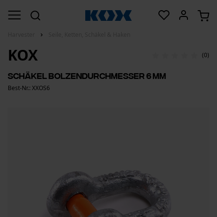
Harvester
Seile, Ketten, Schäkel & Haken
KOX
(0)
Schäkel Bolzendurchmesser 6 mm
Best-Nr.: XXOS6