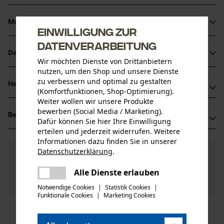
Material & Pflege
Einwilligung zur
Produktdetails
Datenverarbeitung
Aktivitätstyp
Datenblätter
Material
Wir möchten Dienste von Drittanbietern
Transportieren, Sichern
nutzen, um den Shop und unsere Dienste
Bedienungsanleitung (PDF)
zu verbessern und optimal zu gestalten
Hauptmaterial
Herstellerinformationen
(Komfortfunktionen, Shop-Optimierung).
Stahl
Altersgruppe
Weiter wollen wir unsere Produkte
Oregon Tool GmbH
Erwachsener
bewerben (Social Media / Marketing).
Bewertungen
(0)
Lise-Meitner-Str. 4
Dafür können Sie hier Ihre Einwilligung
Materialstärke
70736 Fellbach, Deutschland
erteilen und jederzeit widerrufen. Weitere
5.0 mm
Informationen dazu finden Sie in unserer
Mail: info@kox.eu
Anzahl Teile
Datenschutzerklärung
.
0
Noch Fragen?
(0)
1 Stk
Web: www.kox.eu
Produkt weiterempfehlen
teilen
Unsere Experten stehen Ihnen gerne zur
Tel: + 49 711 300 33 200
Es ist ein Fehler aufgetreten. Bitte
Alle Dienste erlauben
Verfügung!
Oberflächenbeschichtung
teilen
versuchen Sie es erneut.
Nach Anzahl der Sterne filtern
Frage stellen
Zinkbeschichtung, Lackierte Oberfläche
Notwendige Cookies
|
Statistik Cookies
|
Artikelgewicht
Sollten Sie Fragen oder Probleme mit dem Produkt
Funktionale Cookies
|
Marketing Cookies
mail
46.0 g
haben oder Mängel feststellen, können Sie sich gerne
telefonisch unter 0711 300 33 - 200 oder per E-Mail an
1
2
3
4
5