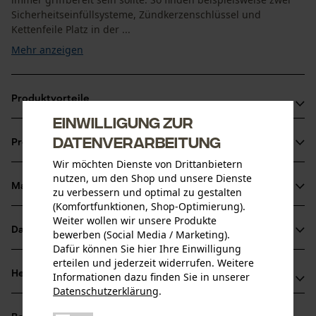
Sicherheitseinfüllsysteme, Zündkerzenschlüssel und
Kettenfeile Platz in der ...
Mehr anzeigen
Produktvorteile
Einwilligung zur
Praktischer Stauraum für Werkzeug
Datenverarbeitung
Produktinformationen
Wichtiges Werkzeug immer griffbereit bei der Arbeit mit
Wir möchten Dienste von Drittanbietern
der Motorsäge
nutzen, um den Shop und unsere Dienste
Bequemer Transport, ohne mehr tragen zu müssen
Material & Pflege
zu verbessern und optimal zu gestalten
Produktdetails
(Komfortfunktionen, Shop-Optimierung).
Weiter wollen wir unsere Produkte
Aktivitätstyp
Datenblätter
bewerben (Social Media / Marketing).
Material
Transportieren
Dafür können Sie hier Ihre Einwilligung
Produktsicherheitsdatenblatt (PDF)
erteilen und jederzeit widerrufen. Weitere
Hauptmaterial
Herstellerinformationen
Informationen dazu finden Sie in unserer
Kunststoffverbund
Datenschutzerklärung
.
Altersgruppe
Herstellerdatenblatt (PDF)
teilen
HUENERSDORFF GmbH
Erwachsener