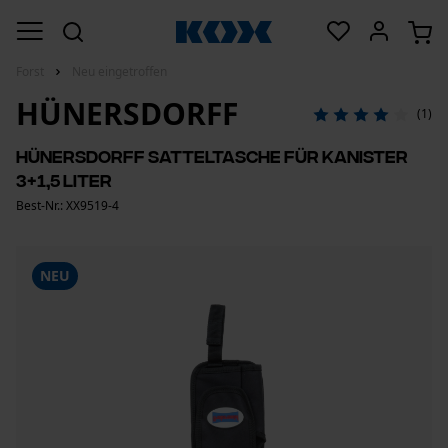
Forst
Neu eingetroffen
HÜNERSDORFF
(1)
Hünersdorff Satteltasche für Kanister
3+1,5 Liter
Best-Nr.: XX9519-4
NEU