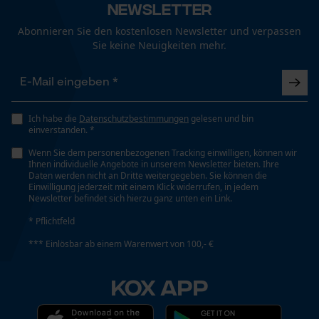
Fact-Finder Tracking
Newsletter
Abonnieren Sie den kostenlosen Newsletter und verpassen
Schrägschnitt
Sie keine Neuigkeiten mehr.
Nein
Funktionale Cookies
Werkzeuglose Kettenspannung
Nein
Loop54 Personalization
Ich habe die
Datenschutzbestimmungen
gelesen und bin
einverstanden. *
Personalisierte Startseite
Wenn Sie dem personenbezogenen Tracking einwilligen, können wir
Gespeicherter Warenkorb
Ihnen individuelle Angebote in unserem Newsletter bieten. Ihre
Werkzeugloser Kettenwechsel
Daten werden nicht an Dritte weitergegeben. Sie können die
Nein
Persönliche Begrüßung
Einwilligung jederzeit mit einem Klick widerrufen, in jedem
Newsletter befindet sich hierzu ganz unten ein Link.
Geo-IP und User Detection
* Pflichtfeld
YouTube-Videos
Energie & Leistung
*** Einlösbar ab einem Warenwert von 100,- €
Google Maps
Akku-Kapazitätsanzeige
Kontaktaufnahme per Chat
KOX APP
Nein