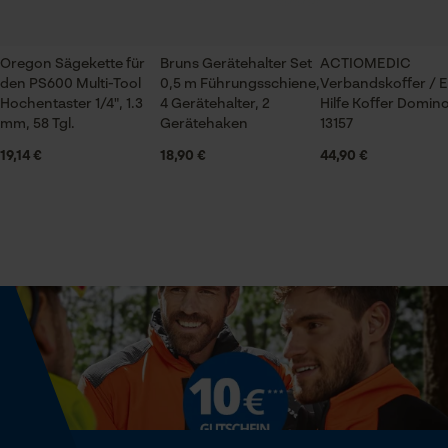
3802.5 cm³
Oregon Sägekette für
Bruns Gerätehalter Set
ACTIOMEDIC
Prüfung setzen von Cookies
den PS600 Multi-Tool
Technische Spezifikationen
0,5 m Führungsschiene,
Verbandskoffer / E
Hochentaster 1/4", 1.3
4 Gerätehalter, 2
Hilfe Koffer Domin
Session ID
mm, 58 Tgl.
Gerätehaken
13157
Automatische Kettenschmierung
Speichern der Auswahl zur
Nein
19,14 €
18,90 €
44,90 €
Datenverarbeitung
Econda Tag Manager
Eigenschaft
Reißfest, Abwaschbar, Bequem
Statistik Cookies
Häckselfunktion
Nein
Econda Analytics
Phasenwender
Mouseflow Web Analytics Tool
Nein