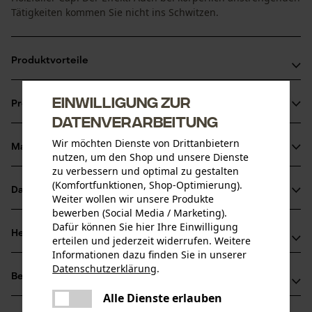
Tätigkeiten kommen Sie nicht ins Schwitzen.
Produktvorteile
Leichtes Gewicht
Einwilligung zur
Produktinformationen
Dank Mesh-Gewebe angenehmes Tragegefühl auch bei
Datenverarbeitung
hohen Temperaturen
Wir möchten Dienste von Drittanbietern
Material & Pflege
nutzen, um den Shop und unsere Dienste
Produktdetails
zu verbessern und optimal zu gestalten
(Komfortfunktionen, Shop-Optimierung).
Aktivitätstyp
Datenblätter
Weiter wollen wir unsere Produkte
Material
Angeln, Arbeiten, Jagen, Campen, Wandern, Warnen
bewerben (Social Media / Marketing).
Produktsicherheitsdatenblatt (PDF)
Dafür können Sie hier Ihre Einwilligung
Materialart
Herstellerinformationen
erteilen und jederzeit widerrufen. Weitere
Polyester
Altersgruppe
Informationen dazu finden Sie in unserer
PSS Pfeiffer Sicherheitssysteme GmbH
Erwachsener
Datenschutzerklärung
.
Bewertungen
teilen
(0)
Albstraße 10
Es ist ein Fehler aufgetreten. Bitte
Hauptmaterial
Alle Dienste erlauben
72145 Hirrlingen, Deutschland
teilen
Synthetik