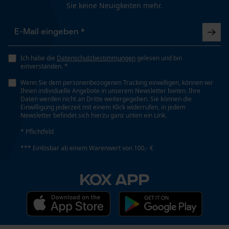
Sie keine Neuigkeiten mehr.
Funktionale Cookies
Volumen
5040 cm³
Ich habe die
Datenschutzbestimmungen
gelesen und bin
einverstanden. *
Loop54 Personalization
Wetterlage
Wenn Sie dem personenbezogenen Tracking einwilligen, können wir
Personalisierte Startseite
Sonnig und heiß, Warm und trocken
Ihnen individuelle Angebote in unserem Newsletter bieten. Ihre
Daten werden nicht an Dritte weitergegeben. Sie können die
Gespeicherter Warenkorb
Einwilligung jederzeit mit einem Klick widerrufen, in jedem
Newsletter befindet sich hierzu ganz unten ein Link.
Persönliche Begrüßung
* Pflichtfeld
Technische Spezifikationen
Geo-IP und User Detection
*** Einlösbar ab einem Warenwert von 100,- €
YouTube-Videos
Automatische Kettenschmierung
Nein
Google Maps
KOX APP
Kontaktaufnahme per Chat
Eigenschaft
Atmungsaktiv, Leicht, Angenehm, Unkompliziert
Marketing Cookies