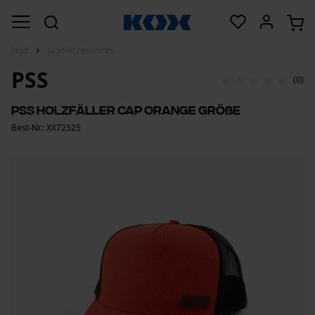
Jagd
Jagd Accessoires
PSS
(0)
PSS Holzfäller Cap Orange Größe
Best-Nr.: XX72525