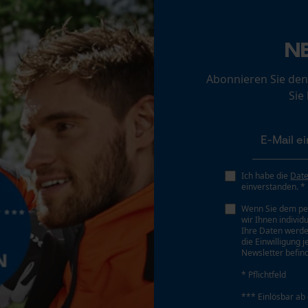
Werkzeuglose Kettenspannung
Loop54 Personalization
Nein
N
Personalisierte Startseite
Gespeicherter Warenkorb
Abonnieren Sie den
Persönliche Begrüßung
Sie
Geo-IP und User Detection
YouTube-Videos
Google Maps
Ich habe die
Dat
Kontaktaufnahme per Chat
Akku/Batterie enthalten
einverstanden. *
Akku/Batterien nicht im Lieferumfang enthalten
Wenn Sie dem pe
wir Ihnen individ
Marketing Cookies
Ihre Daten werde
die Einwilligung 
Newsletter befind
* Pflichtfeld
*** Einlösbar ab
Google Global Site Tag