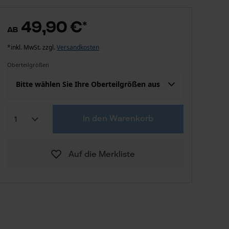
49,90 €
*
ab
*inkl. MwSt. zzgl.
Versandkosten
Oberteilgrößen
Bitte wählen Sie Ihre Oberteilgrößen aus
Konfektion (EU)
Herstellergröße
In den Warenkorb
49,90 €
M (48-50)
Auf die Merkliste
49,90 €
L (52-54)
49,90 €
XL (56-58)
Zum Größenberater