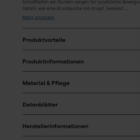
Schießfalten am Rücken sorgen für zusätzliche Bewegung
Details wie eine Brusttasche mit Knopf, Seeland ...
Mehr anzeigen
Produktvorteile
Weicher, robuster Baumwollflanell für hohen Tragek
Produktinformationen
Schießfalten am Rücken für verbesserte Bewegungsf
Zeitloses Karo-Muster und stilvolle Details runden d
Material & Pflege
Produktdetails
Ärmeltyp
Datenblätter
Langarm
Material
Produktsicherheitsdatenblatt (PDF)
Materialart
Herstellerinformationen
Baumwolle, Flanell
Altersgruppe
Erwachsener