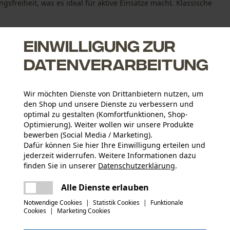
sfreiheit, was es ideal für aktive Einsätze macht. Klassische
Einwilligung zur
Datenverarbeitung
omfort und Langlebigkeit
Wir möchten Dienste von Drittanbietern nutzen, um
den Shop und unsere Dienste zu verbessern und
reiheit beim Schießen
optimal zu gestalten (Komfortfunktionen, Shop-
as klassische Design ab
Optimierung). Weiter wollen wir unsere Produkte
bewerben (Social Media / Marketing).
Dafür können Sie hier Ihre Einwilligung erteilen und
jederzeit widerrufen. Weitere Informationen dazu
Aktivitätstyp
finden Sie in unserer
Datenschutzerklärung
.
Arbeiten, Jagen, Schießen, Wandern, Campen
teilen
Es ist ein Fehler aufgetreten. Bitte
Alle Dienste erlauben
versuchen Sie es erneut.
mail
Hauptmaterial
Notwendige Cookies
|
Statistik Cookies
|
Funktionale
Naturfasern
Cookies
|
Marketing Cookies
Anzahl Teile
1 Stk