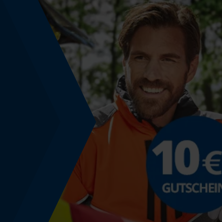
Schrägschnitt
Nein
Werkzeugloser Kettenwechsel
Nein
Energie & Leistung
Akku-Kapazitätsanzeige
Nein
Powerbank-Funktion
Nein