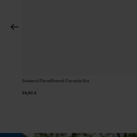
Passform
Regular Fit
Tragegefühl
Weich, Bequem
Technische Spezifikationen
Automatische Kettenschmierung
Nein
Seeland Flanellhemd Canada Rot
94,90 €
Häckselfunktion
Nein