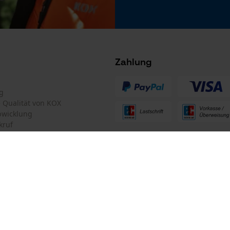
Microsoft Advertising Universal Event
Tracking
Facebook Pixel
Criteo
Zahlung
Survicate
g
te Qualität von KOX
bwicklung
kruf
ten Informationen
mular
Oregon Tool GmbH
mular
KOX – Partner in Forst und Garte
Zentrale: