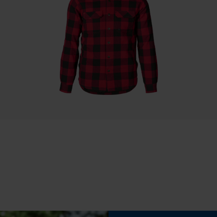
Taschentyp
Speichern der Auswahl zur
Brusttasche
Datenverarbeitung
Econda Tag Manager
Wetterlage
Bewölkt und kühl, Kalt und frostig
Statistik Cookies
Eigenschaft
Econda Analytics
Vielseitig, Weich, Komfortabel, Angenehm,
Mouseflow Web Analytics Tool
Hochwertig, Robust, Langlebig,
Bewegungsfreundlich
Fact-Finder Tracking
Phasenwender
Funktionale Cookies
Nein