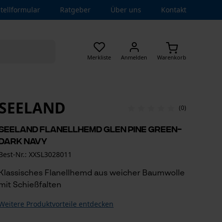
tellformular
Ratgeber
Über uns
Kontakt
Merkliste
Anmelden
Warenkorb
SEELAND
(0)
Seeland Flanellhemd Glen Pine Green-
Dark Navy
Best-Nr.: XXSL3028011
Klassisches Flanellhemd aus weicher Baumwolle
mit Schießfalten
Weitere Produktvorteile entdecken