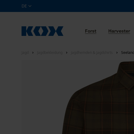
DE
Forst
Harvester
Jagd
Jagdbekleidung
Jagdhemden & Jagdshirts
Seeland