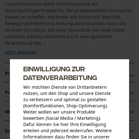
Sauenschutzhose stand im Vordergrund, ein
leistungsfähiges Produkt für den professionellen Nachsuche-
Einsatz zu schaffen. Merkmale wie Sicherheit, Stabilität,
Bewegungsfreiheit und Atmungsaktivität bilden dabei die
zentrale Grundlage. Die neue Generation der Hose bietet
nochmals erhöhte Sicherheit durch eine optimierte
Verarbeitung des ...
Mehr anzeigen
Einwilligung zur
Produktvorteile
Datenverarbeitung
Seitentaschen mit schmutzabweisender Cordura-Abdeckung
Wir möchten Dienste von Drittanbietern
nutzen, um den Shop und unsere Dienste
und Öse für Markierungsband 100 % wasserdichte,
Produktinformationen
zu verbessern und optimal zu gestalten
dampfoffene RainTex-Membran im vorderen Beinbereich der
(Komfortfunktionen, Shop-Optimierung).
Sauenschutzhose Verlängerter Nierenschutz für zusätzlichen
Weiter wollen wir unsere Produkte
Material & Pflege
Schutz Jagdhose mit flexiblem Dehnbund
Produktdetails
bewerben (Social Media / Marketing).
Dafür können Sie hier Ihre Einwilligung
Aktivitätstyp
erteilen und jederzeit widerrufen. Weitere
Datenblätter
Material
Arbeiten, Jagen, Schützen, Unfallvermeidung
Informationen dazu finden Sie in unserer