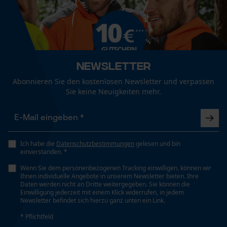
Pflege
Mouseflow Web Analytics Tool
Fact-Finder Tracking
Bundabschluss
Pflegehinweise
Elastischer Bund
Folgen Sie den Pflegehinweisen auf dem Etikett.
Newsletter
Funktionale Cookies
Geschlecht
Abonnieren Sie den kostenlosen Newsletter und verpassen
Unisex
Sie keine Neuigkeiten mehr.
Loop54 Personalization
Jahreszeit
Personalisierte Startseite
Ganzjahresartikel
Gespeicherter Warenkorb
Ich habe die
Datenschutzbestimmungen
gelesen und bin
einverstanden. *
Persönliche Begrüßung
Optik/Muster
Wenn Sie dem personenbezogenen Tracking einwilligen, können wir
Geo-IP und User Detection
Ihnen individuelle Angebote in unserem Newsletter bieten. Ihre
Zweifarbig, Kariert
Daten werden nicht an Dritte weitergegeben. Sie können die
YouTube-Videos
Einwilligung jederzeit mit einem Klick widerrufen, in jedem
Newsletter befindet sich hierzu ganz unten ein Link.
Google Maps
Sichtbarkeit
* Pflichtfeld
Kontaktaufnahme per Chat
Reflexpaspeln, Warnfarben