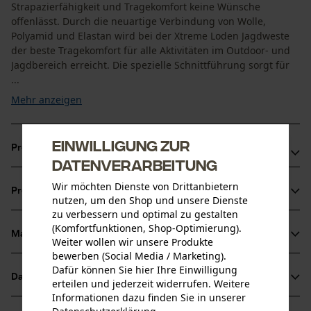
Strapazierfähigkeit und Tragekomfort keine Wünsche
offenlässt. Durch die neuartige Verbindung von Wolle,
Polyamid und Elastan wird bei der Xtreme Loden Jagdweste
der beste Tragekomfort für alle Aktivitäten im Outdoor- und
Jagdbereich erreicht. Die spezielle Schnittführung sorgt für
...
Mehr anzeigen
Einwilligung zur
Produktvorteile
Datenverarbeitung
Geräuschlos, wind- und wasserresistent
Wir möchten Dienste von Drittanbietern
Produktinformationen
Sehr robust dank Lodenstoff
nutzen, um den Shop und unsere Dienste
zu verbessern und optimal zu gestalten
Wärmende Wirkung selbst in feuchtem Zustand
(Komfortfunktionen, Shop-Optimierung).
Material & Pflege
Weiter wollen wir unsere Produkte
Produktdetails
bewerben (Social Media / Marketing).
Dafür können Sie hier Ihre Einwilligung
Ärmeltyp
Datenblätter
erteilen und jederzeit widerrufen. Weitere
Material
Ärmellos
Informationen dazu finden Sie in unserer
Produktsicherheitsdatenblatt (PDF)