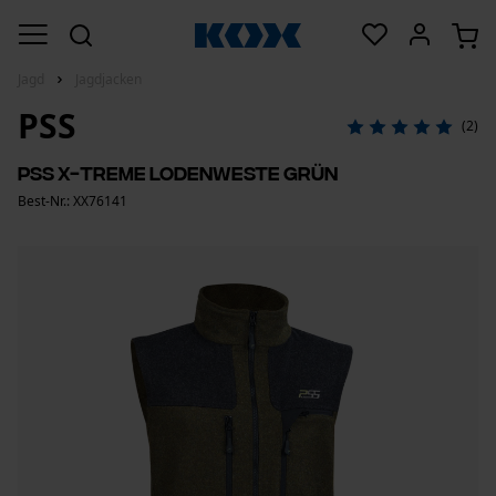
Jagd
Jagdjacken
PSS
(2)
PSS X-treme Lodenweste Grün
Best-Nr.: XX76141