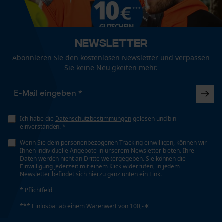
Jahreszeit
Mouseflow Web Analytics Tool
Ganzjahresartikel
Fact-Finder Tracking
Newsletter
Optik/Muster
Abonnieren Sie den kostenlosen Newsletter und verpassen
Zweifarbig
Funktionale Cookies
Sie keine Neuigkeiten mehr.
Taschentyp
Loop54 Personalization
Brusttasche, Seitentaschen, Eingrifftaschen,
Reißverschlusstaschen, Einschubtaschen
Personalisierte Startseite
Ich habe die
Datenschutzbestimmungen
gelesen und bin
einverstanden. *
Gespeicherter Warenkorb
Wenn Sie dem personenbezogenen Tracking einwilligen, können wir
Persönliche Begrüßung
Ihnen individuelle Angebote in unserem Newsletter bieten. Ihre
Wetterlage
Daten werden nicht an Dritte weitergegeben. Sie können die
Heiter und mild, Wechselhaft, gemäßigtes Wetter
Geo-IP und User Detection
Einwilligung jederzeit mit einem Klick widerrufen, in jedem
Newsletter befindet sich hierzu ganz unten ein Link.
YouTube-Videos
* Pflichtfeld
Google Maps
Technische Spezifikationen
*** Einlösbar ab einem Warenwert von 100,- €
Kontaktaufnahme per Chat