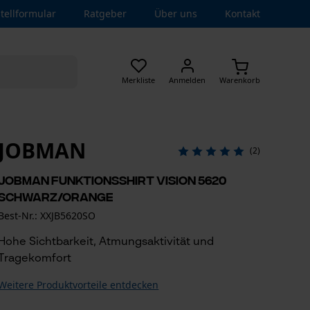
tellformular
Ratgeber
Über uns
Kontakt
Merkliste
Anmelden
Warenkorb
JOBMAN
(2)
Jobman Funktionsshirt Vision 5620
Schwarz/Orange
Best-Nr.: XXJB5620SO
Hohe Sichtbarkeit, Atmungsaktivität und
Tragekomfort
Weitere Produktvorteile entdecken