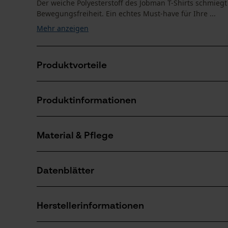
Der weiche Polyesterstoff des Jobman T-Shirts schmiegt s
Bewegungsfreiheit. Ein echtes Must-have für Ihre ...
Mehr anzeigen
Produktvorteile
Front- und Rückenpartie aus Birdseye-Trikot für op
Produktinformationen
Jobman T-Shirt mit Nähten in fluoreszierender Farbe
Reflektierende Streifen an den Schultern
Material & Pflege
Produktdetails
Ärmeltyp
Datenblätter
Kurzarm
Material
Produktsicherheitsdatenblatt (PDF)
Materialart
Herstellerinformationen
Synthetischer Stoff
Altersgruppe
Erwachsener