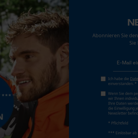
Loop54 Personalization
N
Personalisierte Startseite
Gespeicherter Warenkorb
Eigenschaft
Abonnieren Sie den
Leicht, Atmungsaktiv, Weich, Elastisch, Schlicht,
Persönliche Begrüßung
Sie
Fluoreszierend, Reflektierend
Geo-IP und User Detection
YouTube-Videos
Phasenwender
Google Maps
Nein
Ich habe die
Dat
Kontaktaufnahme per Chat
einverstanden. *
Wenn Sie dem pe
Werkzeuglose Kettenspannung
wir Ihnen individ
Marketing Cookies
Ihre Daten werde
Nein
die Einwilligung 
Newsletter befind
* Pflichtfeld
*** Einlösbar ab
Google Global Site Tag