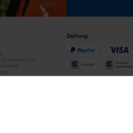
Microsoft Advertising Universal Event
Tracking
Facebook Pixel
Criteo
Akku/Batterie enthalten
Zahlung
Akku/Batterien nicht im Lieferumfang enthalten
Survicate
g
te Qualität von KOX
bwicklung
kruf
ten Informationen
mular
Oregon Tool GmbH
mular
KOX – Partner in Forst und Garte
Zentrale: