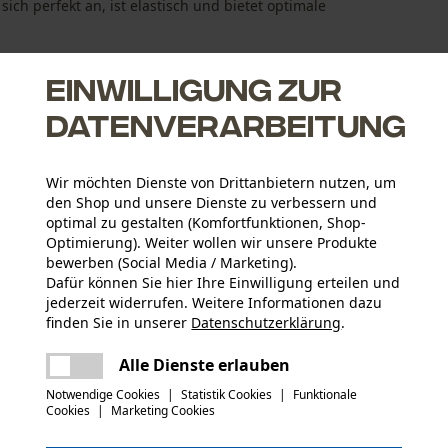
ich perfekt an, ist elastisch und bietet optimale
Einwilligung zur
Datenverarbeitung
timalen Feuchtigkeitsaustausch
Wir möchten Dienste von Drittanbietern nutzen, um
den Shop und unsere Dienste zu verbessern und
optimal zu gestalten (Komfortfunktionen, Shop-
Optimierung). Weiter wollen wir unsere Produkte
bewerben (Social Media / Marketing).
Dafür können Sie hier Ihre Einwilligung erteilen und
jederzeit widerrufen. Weitere Informationen dazu
Aktivitätstyp
finden Sie in unserer
Datenschutzerklärung
.
Arbeiten, Angeln, Campen, Jagen, Wandern
teilen
Es ist ein Fehler aufgetreten. Bitte
Alle Dienste erlauben
versuchen Sie es erneut.
mail
Hauptmaterial
Notwendige Cookies
|
Statistik Cookies
|
Funktionale
Synthetik
Cookies
|
Marketing Cookies
Anzahl Teile
1 Stk