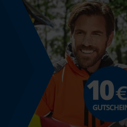
Technische Spezifikationen
Automatische Kettenschmierung
Nein
Häckselfunktion
Nein
Schrägschnitt
Nein
Werkzeugloser Kettenwechsel
Nein