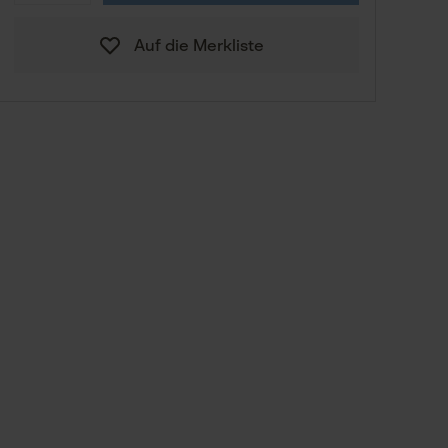
12,90 €
S
Auf die Merkliste
12,90 €
M
Zum Größenberater