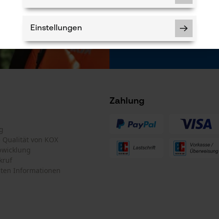
Newsletter befind
* Pflichtfeld
Einstellungen
*** Einlösbar ab
Notwendige Cookies
Zahlung
g
te Qualität von KOX
bwicklung
Prüfung setzen von Cookies
kruf
Session ID
ten Informationen
Speichern der Auswahl zur
Datenverarbeitung
Econda Tag Manager