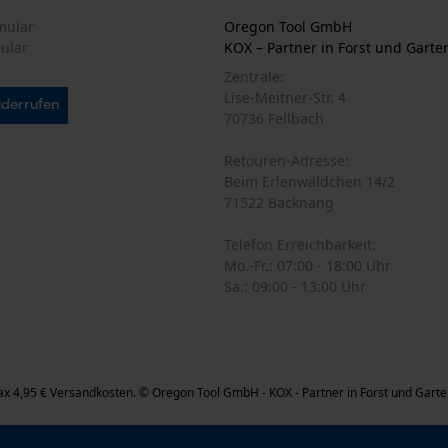
mular
Oregon Tool GmbH
mular
KOX – Partner in Forst und Garte
Statistik Cookies
Zentrale:
Lise-Meitner-Str. 4
iderrufen
70736 Fellbach
Econda Analytics
Retouren-Adresse:
Beim Erlenwäldchen 14/2
Mouseflow Web Analytics Tool
71522 Backnang
Fact-Finder Tracking
Telefon Erreichbarkeit:
Mo.-Fr.: 07:00 - 18:00 Uhr
Sa.: 09:00 - 13:00 Uhr
Funktionale Cookies
Loop54 Personalization
max 4,95 € Versandkosten.
© Oregon Tool GmbH - KOX - Partner in Forst und Garte
Personalisierte Startseite
Gespeicherter Warenkorb