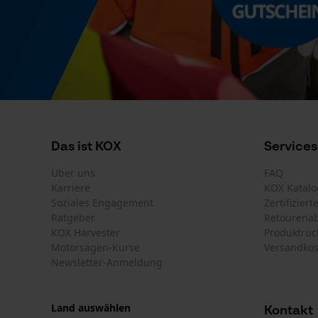
Das ist KOX
Services
Über uns
FAQ
Karriere
KOX Katalo
Soziales Engagement
Zertifizier
Ratgeber
Retourena
KOX Harvester
Produktrüc
Motorsägen-Kurse
Versandkos
Newsletter-Anmeldung
Land auswählen
Kontakt