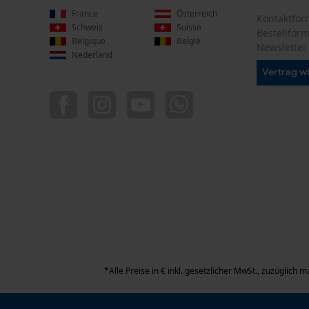
France
Österreich
Kontaktfor
Schweiz
Suisse
Bestellfor
Belgique
België
Newsletter
Nederland
Vertrag w
*Alle Preise in € inkl. gesetzlicher MwSt., zuzüglich 