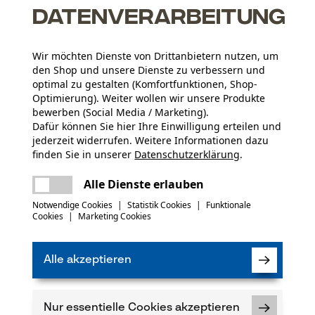
Datenverarbeitung
Wir möchten Dienste von Drittanbietern nutzen, um
den Shop und unsere Dienste zu verbessern und
optimal zu gestalten (Komfortfunktionen, Shop-
Optimierung). Weiter wollen wir unsere Produkte
N
bewerben (Social Media / Marketing).
Dafür können Sie hier Ihre Einwilligung erteilen und
Abonnieren Sie den
jederzeit widerrufen. Weitere Informationen dazu
finden Sie in unserer
Datenschutzerklärung
.
Sie
teilen
Es ist ein Fehler aufgetreten. Bitte
Alle Dienste erlauben
versuchen Sie es erneut.
mail
Notwendige Cookies
|
Statistik Cookies
|
Funktionale
Cookies
|
Marketing Cookies
Ich habe die
Dat
einverstanden. *
Alle akzeptieren
Wenn Sie dem pe
wir Ihnen individ
Ihre Daten werde
die Einwilligung 
Nur essentielle Cookies akzeptieren