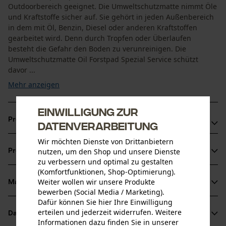
Outdoorbereich geeignet. Die Umweltschutzmatte nimmt Öle
und Kraftstoffe sicher auf. Sie gehört in jeden Außenbereich
in dem mit Öl, Benzin, Diesel oder anderen Kraftstoffen
gearbeitet wird. Denn durch Tropfen oder Überlaufen
besteht die Gefahr den Boden zu verunreinigen. Die
Umweltschutzmatte Oil Forstpad Spezial Service schützt
davor ...
Mehr anzeigen
Einwilligung zur
Produktvorteile
Datenverarbeitung
Wir möchten Dienste von Drittanbietern
Aufnahme: ca. 12, 8 Liter Öle und Kraftstoffe
nutzen, um den Shop und unsere Dienste
Produktinformationen
Für den Outdoorbereich, speziell für den Forst geeignet
zu verbessern und optimal zu gestalten
Aufnahme von Ölen und Kraftstoffen
(Komfortfunktionen, Shop-Optimierung).
Weiter wollen wir unsere Produkte
Material & Pflege
Produktdetails
bewerben (Social Media / Marketing).
Dafür können Sie hier Ihre Einwilligung
Altersgruppe
erteilen und jederzeit widerrufen. Weitere
Datenblätter
Material
Erwachsener
Informationen dazu finden Sie in unserer