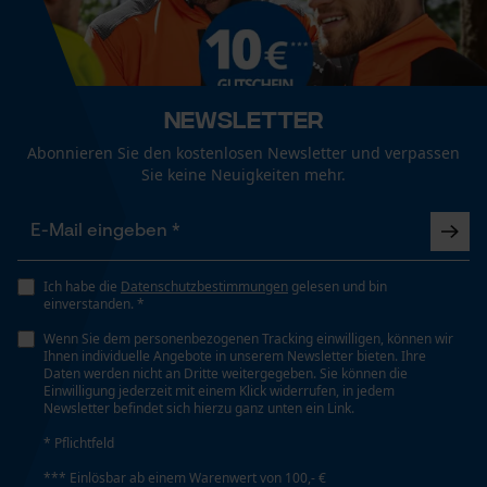
Werkzeugloser Kettenwechsel
Mouseflow Web Analytics Tool
Nein
Fact-Finder Tracking
Newsletter
Energie & Leistung
Funktionale Cookies
Abonnieren Sie den kostenlosen Newsletter und verpassen
Akku-Kapazitätsanzeige
Sie keine Neuigkeiten mehr.
Nein
Loop54 Personalization
Personalisierte Startseite
Akku/Batterie enthalten
Ich habe die
Datenschutzbestimmungen
gelesen und bin
Akku/Batterien nicht im Lieferumfang enthalten
Gespeicherter Warenkorb
einverstanden. *
Persönliche Begrüßung
Wenn Sie dem personenbezogenen Tracking einwilligen, können wir
Ihnen individuelle Angebote in unserem Newsletter bieten. Ihre
Powerbank-Funktion
Geo-IP und User Detection
Daten werden nicht an Dritte weitergegeben. Sie können die
Einwilligung jederzeit mit einem Klick widerrufen, in jedem
Nein
YouTube-Videos
Newsletter befindet sich hierzu ganz unten ein Link.
Google Maps
* Pflichtfeld
Kontaktaufnahme per Chat
*** Einlösbar ab einem Warenwert von 100,- €
Nutzung & Gebrauch