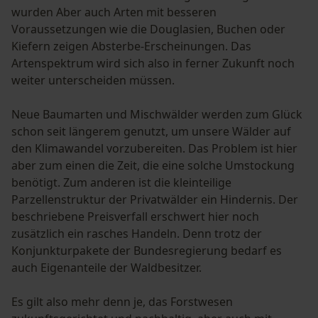
Notwendige Cookies
wurden Aber auch Arten mit besseren
Voraussetzungen wie die Douglasien, Buchen oder
Kiefern zeigen Absterbe-Erscheinungen. Das
Artenspektrum wird sich also in ferner Zukunft noch
weiter unterscheiden müssen.
Prüfung setzen von Cookies
Neue Baumarten und Mischwälder werden zum Glück
Session ID
schon seit längerem genutzt, um unsere Wälder auf
den Klimawandel vorzubereiten. Das Problem ist hier
Speichern der Auswahl zur
Datenverarbeitung
aber zum einen die Zeit, die eine solche Umstockung
benötigt. Zum anderen ist die kleinteilige
Econda Tag Manager
Parzellenstruktur der Privatwälder ein Hindernis. Der
beschriebene Preisverfall erschwert hier noch
zusätzlich ein rasches Handeln. Denn trotz der
Statistik Cookies
Konjunkturpakete der Bundesregierung bedarf es
auch Eigenanteile der Waldbesitzer.
Es gilt also mehr denn je, das Forstwesen