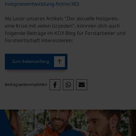
Kontaktaufnahme per Chat
holzpreisentwicklung-fichte/383
Als Leser unseres Artikels "Der aktuelle Holzpreis -
eine Krise mit vielen Gründen", könnten dich auch
Marketing Cookies
folgende Beiträge im KOX Blog für Forstarbeiter und
Forstwirtschaft interessieren:
Google Global Site Tag
Zum Seitenanfang
Microsoft Advertising Universal
Event Tracking
Facebook Pixel
Beitrag weiterempfehlen
Criteo
Survicate