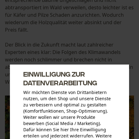
abtransportiert im Wald verweilen, desto leichter ist es
für Käfer und Pilze Schaden anzurichten. Wodurch
wiederum die Holzqualität weiter absinkt und der
Preis fällt.
Der Blick in die Zukunft macht laut zahlreicher
Experten eines klar: Die Folgen des Klimawandels
werden noch schlimmer und brechen nicht in
absehbarer Zeit ab. Es ist also wichtig, jetzt zu handeln
Einwilligung zur
und vorzusorgen. Doch welche Möglichkeiten haben
Waldbesitzer und Förster?
Datenverarbeitung
Wir möchten Dienste von Drittanbietern
nutzen, um den Shop und unsere Dienste
zu verbessern und optimal zu gestalten
(Komfortfunktionen, Shop-Optimierung).
Weiter wollen wir unsere Produkte
bewerben (Social Media / Marketing).
Dafür können Sie hier Ihre Einwilligung
erteilen und jederzeit widerrufen. Weitere