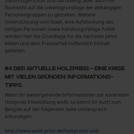
zukunftsgerichtet und nachhaltig, aber auch mit
Econda Analytics
Rücksicht auf die Lebensgrundlage der abhängigen
Mouseflow Web Analytics Tool
Personengruppen zu gestalten. Weitere
Fact-Finder Tracking
Unterstützung vom Staat, eine Aufstockung des
nötigen Personals sowie handlungsfähige Politik
werden hier die Grundlage für die nächsten Jahre
bilden und dem Preisverfall hoffentlich Einhalt
Funktionale Cookies
gebieten.
#4 Der aktuelle Holzpreis - eine Krise
Loop54 Personalization
mit vielen Gründen: Informations-
Personalisierte Startseite
Tipps
Gespeicherter Warenkorb
Wenn ihr weitergehende Informationen zur konkreten
Persönliche Begrüßung
Holzpreis-Entwicklung wollt, so könnt ihr euch zum
Geo-IP und User Detection
Beispiel auf der folgenden Seite umfangreich
erkundigen:
YouTube-Videos
Google Maps
http://www.wald-prinz.de/holzpreise-und-