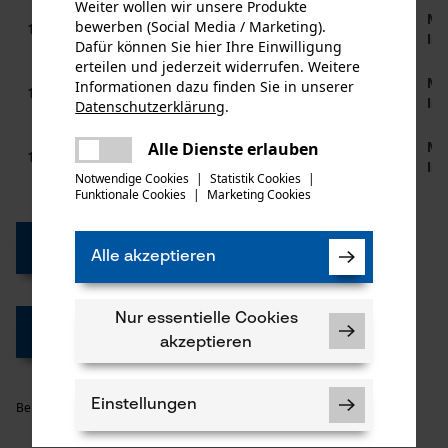
Weiter wollen wir unsere Produkte
M10 x 1,0
M10
bewerben (Social Media / Marketing).
10 mm
10 mm
Außen
In
Dafür können Sie hier Ihre Einwilligung
erteilen und jederzeit widerrufen. Weitere
Informationen dazu finden Sie in unserer
M10 x 1,25
M10
10 mm
12,5 mm
Datenschutzerklärung
.
Außen
In
teilen
Es ist ein Fehler aufgetreten. Bitte
Alle Dienste erlauben
M12 x 1,5
M12
teilen
12 mm
15 mm
versuchen Sie es erneut.
Außen
In
Notwendige Cookies
|
Statistik Cookies
|
Funktionale Cookies
|
Marketing Cookies
mail
Zu den Fadenköpfen
Alle akzeptieren
Nur essentielle Cookies
Zum Seitenanfang
akzeptieren
Einstellungen
Beitrag weiterempfehlen