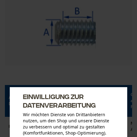
Einwilligung zur
Ge
Außen-
Maß für 10
Gewinde am
am
Datenverarbeitung
Durchmesser(A)
Gewindetäler(B)
Freischneider
Fa
Wir möchten Dienste von Drittanbietern
nutzen, um den Shop und unsere Dienste
M8 x 1,25
M8 
zu verbessern und optimal zu gestalten
8 mm
12,5 mm
Innen
Au
(Komfortfunktionen, Shop-Optimierung).