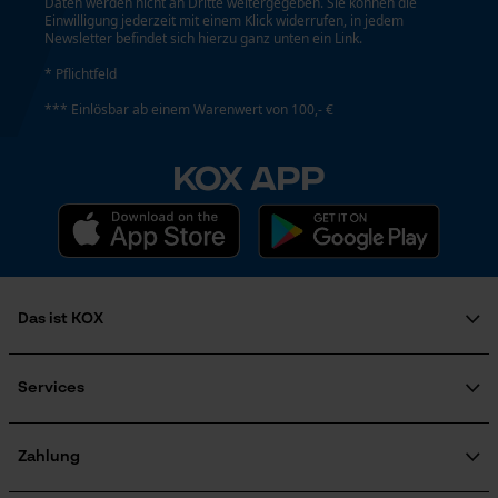
Daten werden nicht an Dritte weitergegeben. Sie können die
Einwilligung jederzeit mit einem Klick widerrufen, in jedem
Newsletter befindet sich hierzu ganz unten ein Link.
* Pflichtfeld
Econda Analytics
*** Einlösbar ab einem Warenwert von 100,- €
Mouseflow Web Analytics Tool
Fact-Finder Tracking
KOX APP
Funktionale Cookies
Das ist KOX
Loop54 Personalization
Über uns
Personalisierte Startseite
Karriere
Services
Soziales Engagement
Gespeicherter Warenkorb
FAQ
Ratgeber
Persönliche Begrüßung
KOX Katalog
KOX Harvester
Zahlung
Zertifizierte Qualität von KOX
Motorsägen-Kurse
Geo-IP und User Detection