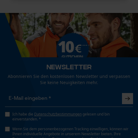
Notwendige Cookies
Newsletter
Prüfung setzen von Cookies
Abonnieren Sie den kostenlosen Newsletter und verpassen
Session ID
Sie keine Neuigkeiten mehr.
Speichern der Auswahl zur
Datenverarbeitung
Econda Tag Manager
Ich habe die
Datenschutzbestimmungen
gelesen und bin
einverstanden. *
Statistik Cookies
Wenn Sie dem personenbezogenen Tracking einwilligen, können wir
Ihnen individuelle Angebote in unserem Newsletter bieten. Ihre