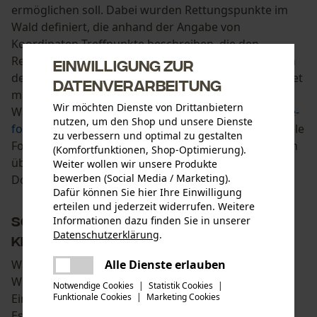
ermöglichen soll. Dabei wurden Rettungspunkte im
Wald definiert, die anhand der Angabe von
Koordinaten Treffpunkte beschreiben, die den
Rettungskräften im Falle eines Notfalls das Auffinden
Einwilligung zur
des Unfallortes erleichtern. Die Rettungspunkte findet
Datenverarbeitung
man als markierte Punkte im Wald, wobei
Wir möchten Dienste von Drittanbietern
Waldarbeiter, die Dateien unter
www.rettungspunkte-
nutzen, um den Shop und unsere Dienste
forst.de
herunterladen können. Außerdem bieten viele
zu verbessern und optimal zu gestalten
Forstverwaltungen oder Waldbesitzer die Daten auch
(Komfortfunktionen, Shop-Optimierung).
über die Landesviewer oder diverse
Weiter wollen wir unsere Produkte
bewerben (Social Media / Marketing).
Downloadmöglichkeiten an.
Dafür können Sie hier Ihre Einwilligung
erteilen und jederzeit widerrufen. Weitere
Schutzausrüstung und Erste-Hilfe-
Informationen dazu finden Sie in unserer
Datenschutzerklärung
.
Kit sollten niemals fehlen
teilen
Es ist ein Fehler aufgetreten. Bitte
Was niemals fehlen darf, ist ein
Erste-Hilfe-Set
, das
Alle Dienste erlauben
teilen
versuchen Sie es erneut.
Wundreinigungstücher, Verbände, diverse Pflaster,
Notwendige Cookies
|
Statistik Cookies
|
Einmalhandschuhe und eine Zeckenkarte beinhaltet.
Funktionale Cookies
|
Marketing Cookies
mail
Es darf außerdem nicht vergessen werden,