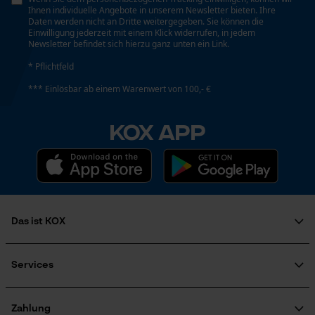
Ihnen individuelle Angebote in unserem Newsletter bieten. Ihre
Daten werden nicht an Dritte weitergegeben. Sie können die
Google Global Site Tag
Einwilligung jederzeit mit einem Klick widerrufen, in jedem
Newsletter befindet sich hierzu ganz unten ein Link.
Microsoft Advertising Universal
Event Tracking
* Pflichtfeld
Facebook Pixel
*** Einlösbar ab einem Warenwert von 100,- €
Criteo
KOX APP
Survicate
Das ist KOX
Über uns
Karriere
Services
Soziales Engagement
FAQ
Ratgeber
KOX Katalog
KOX Harvester
Zahlung