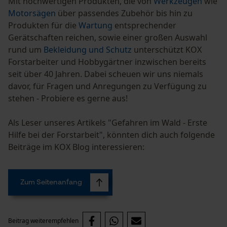
Mit hochwertigen Produkten, die von
Werkzeugen
wie
Prüfung setzen von Cookies
Motorsägen
über passendes Zubehör bis hin zu
Session ID
Produkten für die
Wartung
entsprechender
Speichern der Auswahl zur
Gerätschaften reichen, sowie einer großen Auswahl
Datenverarbeitung
rund um
Bekleidung und Schutz
unterschützt KOX
Econda Tag Manager
Forstarbeiter und Hobbygärtner inzwischen bereits
seit über 40 Jahren. Dabei scheuen wir uns niemals
davor, für Fragen und Anregungen zu Verfügung zu
Statistik Cookies
stehen - Probiere es gerne aus!
Als Leser unseres Artikels "Gefahren im Wald - Erste
Hilfe bei der Forstarbeit", könnten dich auch folgende
Beiträge im KOX Blog interessieren:
Econda Analytics
Mouseflow Web Analytics Tool
Zum Seitenanfang
Fact-Finder Tracking
Beitrag weiterempfehlen