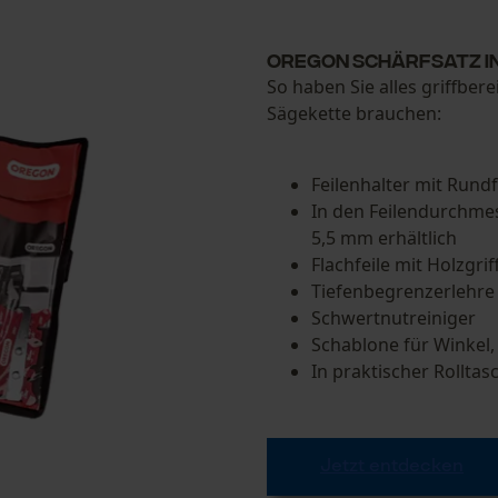
Oregon Schärfsatz i
Prüfung setzen von Cookies
So haben Sie alles griffber
Session ID
Sägekette brauchen:
Speichern der Auswahl zur
Datenverarbeitung
Feilenhalter mit Rundf
Econda Tag Manager
In den Feilendurchme
5,5 mm erhältlich
Flachfeile mit Holzgrif
Statistik Cookies
Tiefenbegrenzerlehre
Schwertnutreiniger
Schablone für Winkel,
In praktischer Rolltas
Econda Analytics
Mouseflow Web Analytics Tool
Fact-Finder Tracking
Jetzt entdecken