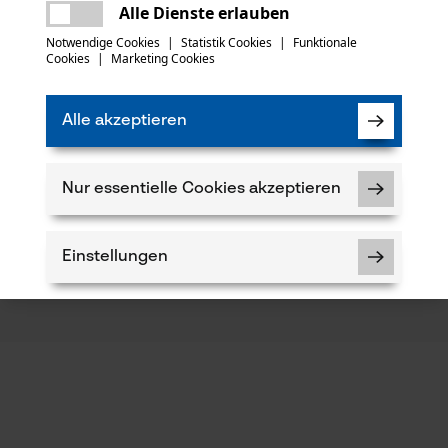
Es ist ein Fehler aufgetreten. Bitte
Alle Dienste erlauben
versuchen Sie es erneut.
mail
Notwendige Cookies
|
Statistik Cookies
|
Funktionale
Cookies
|
Marketing Cookies
Alle akzeptieren
Nur essentielle Cookies akzeptieren
Einstellungen
Notwendige Cookies