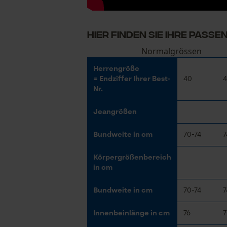
HIER FINDEN SIE IHRE PASS
Normalgrössen
Herrengröße
= Endziffer Ihrer Best-
40
4
Nr.
Jeangrößen
Bundweite in cm
70-74
7
Körpergrößenbereich
in cm
Bundweite in cm
70-74
7
Innenbeinlänge in cm
76
7