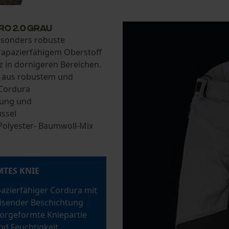
O 2.0 GRAU
esonders robuste
rapazierfähigem Oberstoff
tz in dornigeren Bereichen.
d aus robustem und
Cordura
kung und
üssel
Polyester- Baumwoll-Mix
TES KNIE
azierfähiger Cordura mit
sender Beschichtung
vorgeformte Kniepartie
nd Feuchtigkeit.