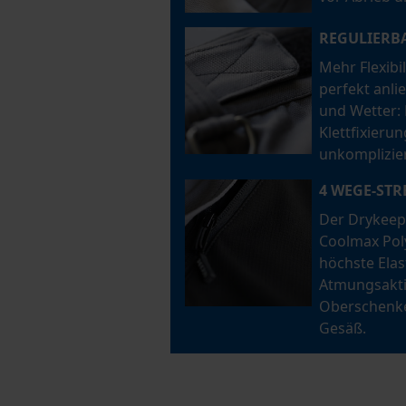
REGULIERB
Mehr Flexibil
perfekt anli
und Wetter:
Klettfixierun
unkomplizier
4 WEGE-STR
Der Drykeep
Coolmax Poly
höchste Elas
Atmungsaktiv
Oberschenke
Gesäß.