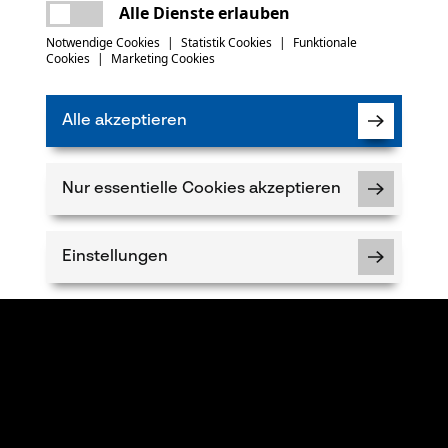
Es ist ein Fehler aufgetreten. Bitte
Alle Dienste erlauben
versuchen Sie es erneut.
mail
Notwendige Cookies
|
Statistik Cookies
|
Funktionale
Cookies
|
Marketing Cookies
Alle akzeptieren
Nur essentielle Cookies akzeptieren
Einstellungen
Notwendige Cookies