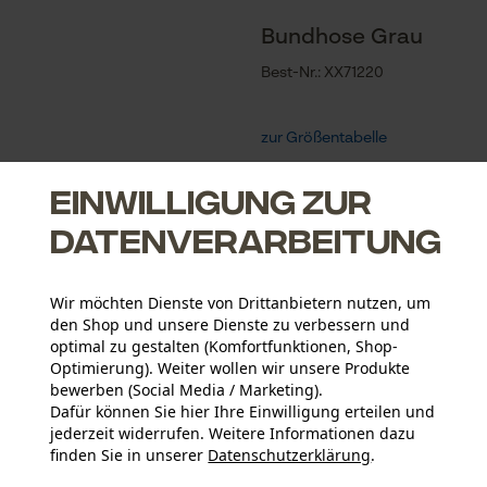
Bundhose Grau
Best-Nr.: XX71220
zur Größentabelle
Einwilligung zur
Zum Produkt
Datenverarbeitung
Wir möchten Dienste von Drittanbietern nutzen, um
SCHNITTSCHUTZHOSE AUS JETZT IM PRODUKT-
den Shop und unsere Dienste zu verbessern und
optimal zu gestalten (Komfortfunktionen, Shop-
Optimierung). Weiter wollen wir unsere Produkte
bewerben (Social Media / Marketing).
Dafür können Sie hier Ihre Einwilligung erteilen und
jederzeit widerrufen. Weitere Informationen dazu
finden Sie in unserer
Datenschutzerklärung
.
teilen