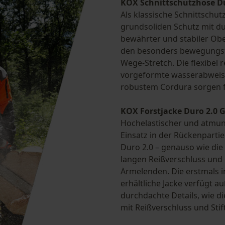
KOX Schnittschutzhose Du
Als klassische Schnittschut
grundsoliden Schutz mit du
bewährter und stabiler Ober
den besonders bewegungsf
Wege-Stretch. Die flexibel 
vorgeformte wasserabweise
robustem Cordura sorgen fü
KOX Forstjacke Duro 2.0
Hochelastischer und atmun
Einsatz in der Rückenparti
Duro 2.0 – genauso wie di
langen Reißverschluss und 
Ärmelenden. Die erstmals 
erhältliche Jacke verfügt 
durchdachte Details, wie 
mit Reißverschluss und Stif