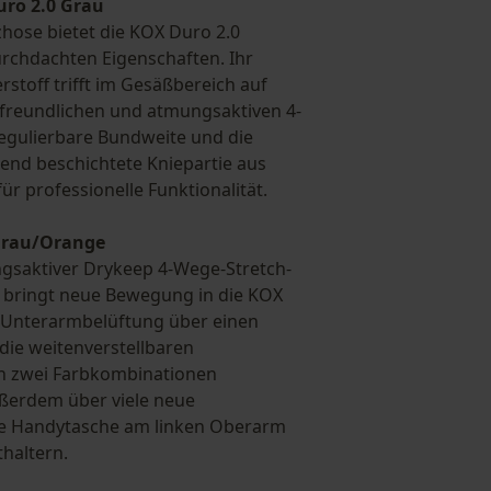
ro 2.0 Grau
zhose bietet die KOX Duro 2.0
rchdachten Eigenschaften. Ihr
stoff trifft im Gesäßbereich auf
reundlichen und atmungsaktiven 4-
regulierbare Bundweite und die
nd beschichtete Kniepartie aus
r professionelle Funktionalität.
 Grau/Orange
gsaktiver Drykeep 4-Wege-Stretch-
e bringt neue Bewegung in die KOX
e Unterarmbelüftung über einen
die weitenverstellbaren
in zwei Farbkombinationen
außerdem über viele neue
die Handytasche am linken Oberarm
thaltern.