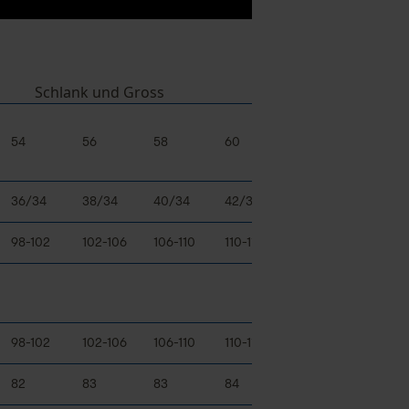
Schlank und Gross
54
56
58
60
62
64
36/34
38/34
40/34
42/34
44/34
46/34
98-102
102-106
106-110
110-114
114-118
118-122
98-102
102-106
106-110
110-114
114-118
118-122
82
83
83
84
84
84