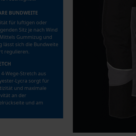
ARE BUNDWEITE
ität für luftigen oder
egenden Sitz je nach Wind
 Mittels Gummizug und
g lässt sich die Bundweite
t regulieren.
ETCH
 4-Wege-Stretch aus
ester-Lycra sorgt für
tizität und maximale
ität an der
lrückseite und am