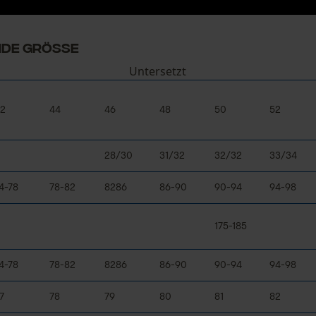
Prüfung setzen von Cookies
ENDE GRÖSSE
Session ID
Untersetzt
Speichern der Auswahl zur
Datenverarbeitung
2
44
46
48
50
52
Econda Tag Manager
28/30
31/32
32/32
33/34
Statistik Cookies
4-78
78-82
8286
86-90
90-94
94-98
175-185
Econda Analytics
4-78
78-82
8286
86-90
90-94
94-98
Mouseflow Web Analytics Tool
Fact-Finder Tracking
7
78
79
80
81
82