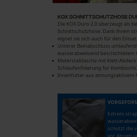
KOX SCHNITTSCHUTZHOSE DUR
Die KOX Duro 2.0 überzeugt als b
Schnittschutzhose. Dank ihrem st
eignet sie sich auch für den Einsa
Unterer Beinabschluss umlaufen
wasserabweisend beschichtetem 
Meterstabtasche mit Klett-Abdec
Schlaufenfixierung für Kombischl
Innenfutter aus atmungsaktivem 
VORGEFORM
Extrem strap
wasserabwei
schützt die 
vor Abrieb u