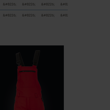
&#8226;
&#8226;
&#8226;
&#8226;
&#8226;
&#822
&#8226;
&#8226;
&#8226;
&#8226;
&#8226;
&#822
N