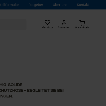
tellformular
Ratgeber
Über uns
Kontakt
Merkliste
Anmelden
Warenkorb
ig. Solide.
hutzhose - begleitet Sie bei
ungen.