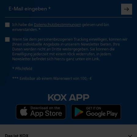
Persönliche Begrüßung
Geo-IP und User Detection
Ich habe die
Datenschutzbestimmungen
gelesen und bin
YouTube-Videos
einverstanden. *
Google Maps
Wenn Sie dem personenbezogenen Tracking einwilligen, können wir
Ihnen individuelle Angebote in unserem Newsletter bieten. Ihre
Kontaktaufnahme per Chat
Daten werden nicht an Dritte weitergegeben. Sie können die
Einwilligung jederzeit mit einem Klick widerrufen, in jedem
Newsletter befindet sich hierzu ganz unten ein Link.
* Pflichtfeld
Marketing Cookies
*** Einlösbar ab einem Warenwert von 100,- €
KOX APP
Google Global Site Tag
Microsoft Advertising Universal
Event Tracking
Facebook Pixel
Criteo
Das ist KOX