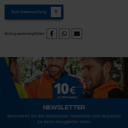
Statistik Cookies
Zum Seitenanfang
Beitrag weiterempfehlen
Econda Analytics
Mouseflow Web Analytics Tool
Fact-Finder Tracking
Funktionale Cookies
Newsletter
Loop54 Personalization
Abonnieren Sie den kostenlosen Newsletter und verpassen
Personalisierte Startseite
Sie keine Neuigkeiten mehr.
Gespeicherter Warenkorb