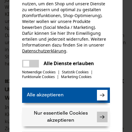
nutzen, um den Shop und unsere Dienste
Wald und Forstwirtschaft sind. So wurde neben dem
zu verbessern und optimal zu gestalten
KIWUH zum Beispiel ein Waldbeauftragter ernannt
(Komfortfunktionen, Shop-Optimierung).
und eine neue Ministeriumsabteilung für
Weiter wollen wir unsere Produkte
bewerben (Social Media / Marketing).
Nachhaltigkeit und Rohstoffe im Wald gegründet.
Dafür können Sie hier Ihre Einwilligung
Damit möchte die Ministerin den Herausforderungen
erteilen und jederzeit widerrufen. Weitere
und Problemen von Waldbesitzern und Forstarbeitern
Informationen dazu finden Sie in unserer
in Zeiten des Klimawandels den entsprechenden
Datenschutzerklärung
.
teilen
Stellenwert geben und auf der politischen Ebene
Es ist ein Fehler aufgetreten. Bitte
Alle Dienste erlauben
helfen.
teilen
versuchen Sie es erneut.
Notwendige Cookies
|
Statistik Cookies
|
Funktionale Cookies
|
Marketing Cookies
mail
#3 Wald der Zukunft - KIWUH: Ausblick
und Pläne für einen nachhaltigen
Alle akzeptieren
Wald in Deutschland
In den nächsten Jahren wolle sich Ministerin Julia
Klöckner vor allem um eine Waldstrategie 2050
Nur essentielle Cookies
kümmern, erzählte sie in einem Interview. Für diese
akzeptieren
Ziele sollen die aktuellen Vorhaben der Waldstrategie