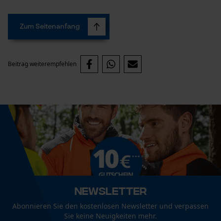
Zum Seitenanfang
Prüfung setzen von Cookies
Session ID
Beitrag weiterempfehlen
Speichern der Auswahl zur
Datenverarbeitung
Econda Tag Manager
Statistik Cookies
Econda Analytics
Newsletter
Mouseflow Web Analytics Tool
Abonnieren Sie den kostenlosen Newsletter und verpassen
Sie keine Neuigkeiten mehr.
Fact-Finder Tracking