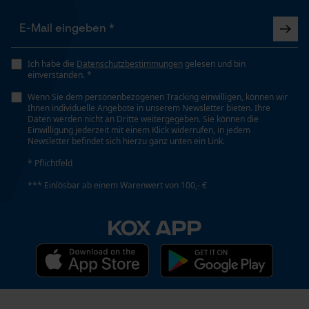
Funktionale Cookies
Ich habe die
Datenschutzbestimmungen
gelesen und bin
einverstanden. *
Wenn Sie dem personenbezogenen Tracking einwilligen, können wir
Ihnen individuelle Angebote in unserem Newsletter bieten. Ihre
Loop54 Personalization
Daten werden nicht an Dritte weitergegeben. Sie können die
Einwilligung jederzeit mit einem Klick widerrufen, in jedem
Personalisierte Startseite
Newsletter befindet sich hierzu ganz unten ein Link.
Gespeicherter Warenkorb
* Pflichtfeld
Persönliche Begrüßung
*** Einlösbar ab einem Warenwert von 100,- €
Geo-IP und User Detection
YouTube-Videos
KOX APP
Google Maps
Kontaktaufnahme per Chat