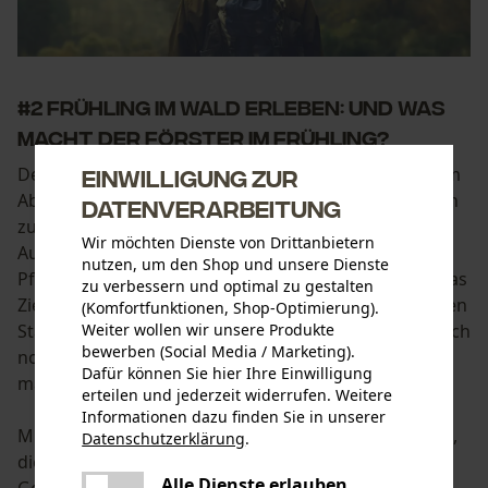
#2 Frühling im Wald erleben: Und was
macht der Förster im Frühling?
Der Förster verbringt viel Zeit im Wald - aber nicht um
Einwilligung zur
Abenteuer zu erleben, sondern um Forstmaßnahmen
Datenverarbeitung
zu erledigen. Im Frühling gehört vor allem das
Wir möchten Dienste von Drittanbietern
Aufforsten zu seinen Aufgaben. Zum Beispiel das
nutzen, um den Shop und unsere Dienste
Pflanzen von Schlehen, Weißdorn, Erle und Weide. Das
zu verbessern und optimal zu gestalten
Ziel ist dabei ein mehrstufiger Wald, der auch Stürmen
(Komfortfunktionen, Shop-Optimierung).
Stand hält. Manchmal werden im Frühling nachträglich
Weiter wollen wir unsere Produkte
bewerben (Social Media / Marketing).
noch Bäume gefällt, falls der Boden im Winter zu
Dafür können Sie hier Ihre Einwilligung
matschig für die Waldfahrzeuge war.
erteilen und jederzeit widerrufen. Weitere
Informationen dazu finden Sie in unserer
Mit diesen Maßnahmen verbunden sind auch Regeln,
Datenschutzerklärung
.
teilen
die von Besuchern im Wald beachtet werden sollten.
Es ist ein Fehler aufgetreten. Bitte
Alle Dienste erlauben
Gerade bei Pflanz- und Fällarbeiten werden