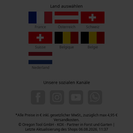
Widerruf
Zentrale:
Land auswählen
Privatsphäre
Lise-Meitner-Str. 4
70736 Fellbach
France
Österreich
Schweiz
Retouren-Adresse:
Beim Erlenwäldchen 14/2
71522 Backnang
Suisse
Belgique
België
Telefon Erreichbarkeit:
Mo.-Fr.: 07:00 - 18:00 Uhr
Nederland
Sa.: 09:00 - 13:00 Uhr
+49 (0) 711. 300 33 - 200
Unsere sozialen Kanäle
+49 (0) 171 339 1527
info@kox.eu
*Alle Preise in € inkl. gesetzlicher MwSt., zuzüglich max 4,95 €
Versandkosten.
© Oregon Tool GmbH - KOX - Partner in Forst und Garten |
Letzte Aktualisierung des Shops 06.08.2026, 11:37