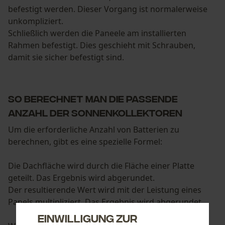
befestigt werden. Dieser Vorgang ist normalerweise
unkompliziert.
Schließlich werden die Paneele am installierten
Rahmen befestigt. Dies geschieht mit Schrauben,
damit sie sicher befestigt sind.
So berechnet man die passende
Anzahl der Sonnenkollektoren
Um die erforderliche Anzahl von Batterien zu
berechnen, gibt es eine spezielle Formel:
Die Dachfläche wird durch die Fläche einer Platte
geteilt. Das Ergebnis wird abgerundet.
Der resultierende Wert wird mit der Leistung eines
Panels multipliziert. Das Ergebnis wird abgerundet.
Einwilligung zur