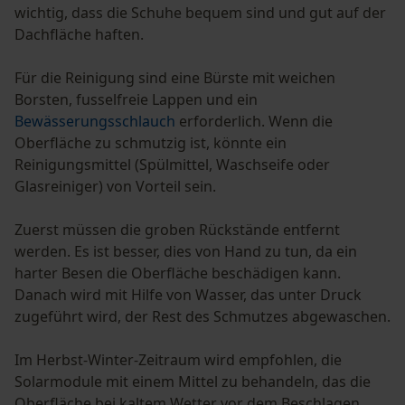
Econda Tag Manager
wichtig, dass die Schuhe bequem sind und gut auf der
Dachfläche haften.
Statistik Cookies
Für die Reinigung sind eine Bürste mit weichen
Borsten, fusselfreie Lappen und ein
Bewässerungsschlauch
erforderlich. Wenn die
Oberfläche zu schmutzig ist, könnte ein
Reinigungsmittel (Spülmittel, Waschseife oder
Econda Analytics
Glasreiniger) von Vorteil sein.
Mouseflow Web Analytics Tool
Zuerst müssen die groben Rückstände entfernt
Fact-Finder Tracking
werden. Es ist besser, dies von Hand zu tun, da ein
harter Besen die Oberfläche beschädigen kann.
Danach wird mit Hilfe von Wasser, das unter Druck
Funktionale Cookies
zugeführt wird, der Rest des Schmutzes abgewaschen.
Im Herbst-Winter-Zeitraum wird empfohlen, die
Solarmodule mit einem Mittel zu behandeln, das die
Loop54 Personalization
Oberfläche bei kaltem Wetter vor dem Beschlagen