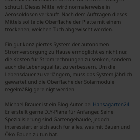
Personalisierte Startseite
schützt. Dieses Mittel wird normalerweise in
Aerosoldosen verkauft. Nach dem Auftragen dieses
Gespeicherter Warenkorb
Mittels sollte die Oberfläche der Platte mit einem
Persönliche Begrüßung
trockenen, weichen Tuch abgewischt werden.
Geo-IP und User Detection
Ein gut konzipiertes System der autonomen
YouTube-Videos
Stromversorgung zu Hause ermöglicht es nicht nur,
Google Maps
die Kosten für Stromrechnungen zu senken, sondern
Kontaktaufnahme per Chat
auch die Lebensqualität zu verbessern. Um die
Lebensdauer zu verlängern, muss das System jährlich
gewartet und die Oberfläche der Solarmodule
Marketing Cookies
regelmäßig gereinigt werden.
Michael Brauer ist ein Blog-Autor bei
Hansagarten24
.
Er erstellt gerne DIY-Pläne für Anfänger. Seine
Spezialisierung sind Gartengebäude, jedoch
Google Global Site Tag
interessiert er sich auch für alles, was mit Bauen und
Microsoft Advertising Universal
Event Tracking
Öko-Bauen zu tun hat.