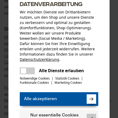
Wo immer die Solarmodule installiert werden, ist es
Datenverarbeitung
wichtig, ihren Neigungswinkel und ihre Ausrichtung
Wir möchten Dienste von Drittanbietern
nach Süden oder Norden zu überwachen.
nutzen, um den Shop und unsere Dienste
zu verbessern und optimal zu gestalten
(Komfortfunktionen, Shop-Optimierung).
Solarpanel-Pflege
Weiter wollen wir unsere Produkte
Die Wartung der Solarmodule erfolgt mindestens
bewerben (Social Media / Marketing).
einmal jährlich. Dies wird von
Dafür können Sie hier Ihre Einwilligung
erteilen und jederzeit widerrufen. Weitere
Dienstleistungsunternehmen durchgeführt.
Informationen dazu finden Sie in unserer
Gleichzeitig überprüft der Spezialist den Betrieb des
Datenschutzerklärung
.
Geräts. Falls erforderlich, kann er das Problem
teilen
identifizieren und beheben, noch bevor das Gerät
Es ist ein Fehler aufgetreten. Bitte
Alle Dienste erlauben
teilen
ausfällt.
versuchen Sie es erneut.
Notwendige Cookies
|
Statistik Cookies
|
Funktionale Cookies
|
Marketing Cookies
mail
Darüber hinaus müssen die Solarmodule gereinigt
werden. Dafür kannst du die Dienste eines
Alle akzeptieren
Reinigungsunternehmens oder eines Service-Centers
in Anspruch nehmen. Es ist ein absoluter Irrglaube,
dass das Solarpanel nach dem Regen nicht mehr
Nur essentielle Cookies