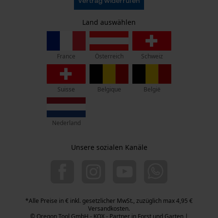
Vertrag widerrufen
Datenschutz
KOX – Partner in Forst und Garten
Facebook Pixel
Widerruf
Zentrale:
Land auswählen
Privatsphäre
Criteo
Lise-Meitner-Str. 4
70736 Fellbach
Survicate
France
Österreich
Schweiz
Retouren-Adresse:
Beim Erlenwäldchen 14/2
71522 Backnang
Suisse
Belgique
België
Telefon Erreichbarkeit:
Mo.-Fr.: 07:00 - 18:00 Uhr
Nederland
Sa.: 09:00 - 13:00 Uhr
+49 (0) 711. 300 33 - 200
Unsere sozialen Kanäle
+49 (0) 171 339 1527
info@kox.eu
*Alle Preise in € inkl. gesetzlicher MwSt., zuzüglich max 4,95 €
Versandkosten.
© Oregon Tool GmbH - KOX - Partner in Forst und Garten |