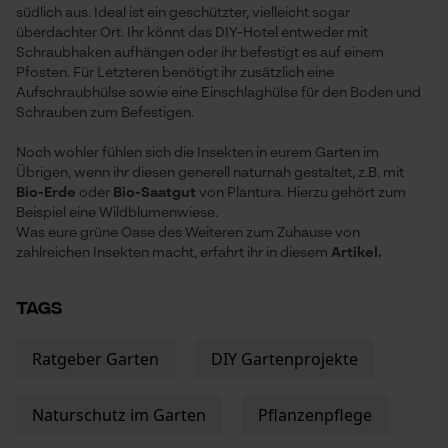
Econda Tag Manager
südlich aus. Ideal ist ein geschützter, vielleicht sogar
überdachter Ort. Ihr könnt das DIY-Hotel entweder mit
Schraubhaken aufhängen oder ihr befestigt es auf einem
Pfosten. Für Letzteren benötigt ihr zusätzlich eine
Statistik Cookies
Aufschraubhülse sowie eine Einschlaghülse für den Boden und
Schrauben zum Befestigen.
Noch wohler fühlen sich die Insekten in eurem Garten im
Übrigen, wenn ihr diesen generell naturnah gestaltet, z.B. mit
Bio-Erde
oder
Bio-Saatgut
von Plantura. Hierzu gehört zum
Econda Analytics
Beispiel eine Wildblumenwiese.
Mouseflow Web Analytics Tool
Was eure grüne Oase des Weiteren zum Zuhause von
zahlreichen Insekten macht, erfahrt ihr in diesem
Artikel.
Fact-Finder Tracking
TAGS
Funktionale Cookies
Ratgeber Garten
DIY Gartenprojekte
Naturschutz im Garten
Pflanzenpflege
Loop54 Personalization