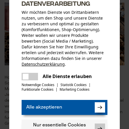
Datenverarbeitung
Wir möchten Dienste von Drittanbietern
nutzen, um den Shop und unsere Dienste
zu verbessern und optimal zu gestalten
(Komfortfunktionen, Shop-Optimierung).
Weiter wollen wir unsere Produkte
bewerben (Social Media / Marketing).
Dafür können Sie hier Ihre Einwilligung
erteilen und jederzeit widerrufen. Weitere
Informationen dazu finden Sie in unserer
Datenschutzerklärung
.
teilen
Es ist ein Fehler aufgetreten. Bitte
Alle Dienste erlauben
Hohle Stäbe sind dabei ideal für Bienen, Zweige für
teilen
versuchen Sie es erneut.
Schmetterlinge, Stroh für Fliegen und Zapfen für Spinnen oder
Notwendige Cookies
|
Statistik Cookies
|
Funktionale Cookies
|
Marketing Cookies
Marienkäfer.
mail
Je abwechslungsreicher ihr die einzelnen Räume gestaltet,
desto mehr unterschiedliche Insekten fühlen sich in eurem Hotel
wohl. Sobald eure Räume fertig sind, könnt ihr den gesamten
Alle akzeptieren
Innenraum mit einem Drahtgeflecht – das als Schutz vor Vögeln
fungiert – abdecken. Dieses befestigt ihr an den Seiten des
Grundgerüstes mit einem Tacker.
Nur essentielle Cookies