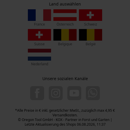
Widerruf
Zentrale:
Land auswählen
Privatsphäre
Lise-Meitner-Str. 4
70736 Fellbach
France
Österreich
Schweiz
Retouren-Adresse:
Beim Erlenwäldchen 14/2
71522 Backnang
Suisse
Belgique
België
Telefon Erreichbarkeit:
Mo.-Fr.: 07:00 - 18:00 Uhr
Nederland
Sa.: 09:00 - 13:00 Uhr
+49 (0) 711. 300 33 - 200
Unsere sozialen Kanäle
+49 (0) 171 339 1527
info@kox.eu
*Alle Preise in € inkl. gesetzlicher MwSt., zuzüglich max 4,95 €
Versandkosten.
© Oregon Tool GmbH - KOX - Partner in Forst und Garten |
Letzte Aktualisierung des Shops 06.08.2026, 11:37