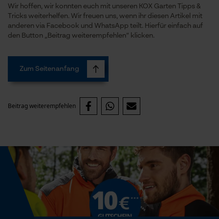
Personalisierte Startseite
Wir hoffen, wir konnten euch mit unseren KOX Garten Tipps &
Tricks weiterhelfen. Wir freuen uns, wenn ihr diesen Artikel mit
Gespeicherter Warenkorb
anderen via Facebook und WhatsApp teilt. Hierfür einfach auf
Persönliche Begrüßung
den Button „Beitrag weiterempfehlen“ klicken.
Geo-IP und User Detection
YouTube-Videos
Zum Seitenanfang
Google Maps
Kontaktaufnahme per Chat
Beitrag weiterempfehlen
Marketing Cookies
Google Global Site Tag
Microsoft Advertising Universal
Event Tracking