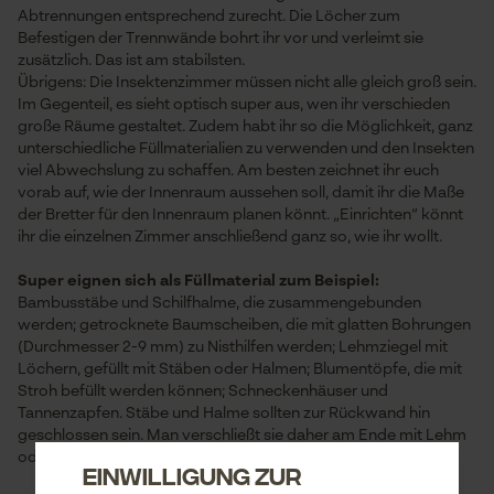
Abtrennungen entsprechend zurecht. Die Löcher zum
Befestigen der Trennwände bohrt ihr vor und verleimt sie
zusätzlich. Das ist am stabilsten.
Übrigens: Die Insektenzimmer müssen nicht alle gleich groß sein.
Im Gegenteil, es sieht optisch super aus, wen ihr verschieden
große Räume gestaltet. Zudem habt ihr so die Möglichkeit, ganz
unterschiedliche Füllmaterialien zu verwenden und den Insekten
viel Abwechslung zu schaffen. Am besten zeichnet ihr euch
vorab auf, wie der Innenraum aussehen soll, damit ihr die Maße
der Bretter für den Innenraum planen könnt. „Einrichten“ könnt
ihr die einzelnen Zimmer anschließend ganz so, wie ihr wollt.
Super eignen sich als Füllmaterial zum Beispiel:
Bambusstäbe und Schilfhalme, die zusammengebunden
werden; getrocknete Baumscheiben, die mit glatten Bohrungen
(Durchmesser 2-9 mm) zu Nisthilfen werden; Lehmziegel mit
Löchern, gefüllt mit Stäben oder Halmen; Blumentöpfe, die mit
Stroh befüllt werden können; Schneckenhäuser und
Tannenzapfen. Stäbe und Halme sollten zur Rückwand hin
geschlossen sein. Man verschließt sie daher am Ende mit Lehm
oder Bio-Baumwolle.
Einwilligung zur