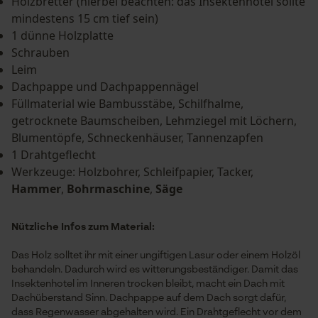
Holzbretter (hierbei beachten: das Insektenhotel sollte
mindestens 15 cm tief sein)
1 dünne Holzplatte
Schrauben
Leim
Dachpappe und Dachpappennägel
Füllmaterial wie Bambusstäbe, Schilfhalme,
getrocknete Baumscheiben, Lehmziegel mit Löchern,
Blumentöpfe, Schneckenhäuser, Tannenzapfen
1 Drahtgeflecht
Werkzeuge: Holzbohrer, Schleifpapier, Tacker,
Hammer
,
Bohrmaschine
,
Säge
Nützliche Infos zum Material:
Das Holz solltet ihr mit einer ungiftigen Lasur oder einem Holzöl
behandeln. Dadurch wird es witterungsbeständiger. Damit das
Insektenhotel im Inneren trocken bleibt, macht ein Dach mit
Dachüberstand Sinn. Dachpappe auf dem Dach sorgt dafür,
dass Regenwasser abgehalten wird. Ein Drahtgeflecht vor dem