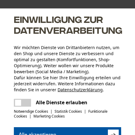
Einwilligung zur
Datenverarbeitung
Wir möchten Dienste von Drittanbietern nutzen, um
den Shop und unsere Dienste zu verbessern und
optimal zu gestalten (Komfortfunktionen, Shop-
Optimierung). Weiter wollen wir unsere Produkte
bewerben (Social Media / Marketing).
Dafür können Sie hier Ihre Einwilligung erteilen und
Altersgruppe
jederzeit widerrufen. Weitere Informationen dazu
Erwachsener
finden Sie in unserer
Datenschutzerklärung
.
teilen
Es ist ein Fehler aufgetreten. Bitte
Sicherheitsdatenblätter (PDF)
Alle Dienste erlauben
Materialzusammensetzung
versuchen Sie es erneut.
HYDROCARBURES, C10-C13, N-ALCANES,
Artikelgewicht
mail
Notwendige Cookies
|
Statistik Cookies
|
Funktionale
402.0 g
CYCLIQUES, <2% AROMATES, BENZENE<0.1%,
Cookies
|
Marketing Cookies
HYDROCARBONS, C9-C11, N-ALKANES,
(0)
ISOALKANES, CYCLICS, < 2% AROMATICS, BUTAN,