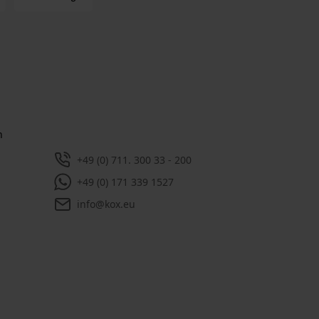
ewsletter
 kostenlosen Newsletter und verpassen
 keine Neuigkeiten mehr.
enschutzbestimmungen
gelesen und bin
rsonenbezogenen Tracking einwilligen, können
uelle Angebote in unserem Newsletter bieten.
n nicht an Dritte weitergegeben. Sie können
jederzeit mit einem Klick widerrufen, in jedem
et sich hierzu ganz unten ein Link.
 einem Warenwert von 100,- €