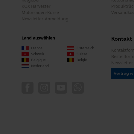
Akku-Kapazitätsanzeige
Nein
Powerbank-Funktion
Nein
Nutzung & Gebrauch
Anwendungshinweis
Informationen des Etiketts und Vorschriften des
Arbeitsschutzes beachten.
Farbgebung
Farbe
Transparent