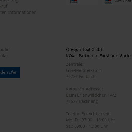
Akku/Batterie enthalten
Loop54 Personalization
N
Akku/Batterien nicht im Lieferumfang enthalten
Personalisierte Startseite
Abonnieren Sie den
Gespeicherter Warenkorb
Sie
Persönliche Begrüßung
Geo-IP und User Detection
YouTube-Videos
Google Maps
Ich habe die
Dat
einverstanden. *
Kontaktaufnahme per Chat
Wenn Sie dem pe
wir Ihnen individ
Ihre Daten werde
die Einwilligung 
Marketing Cookies
Newsletter befind
* Pflichtfeld
*** Einlösbar ab
Google Global Site Tag
Microsoft Advertising Universal Event