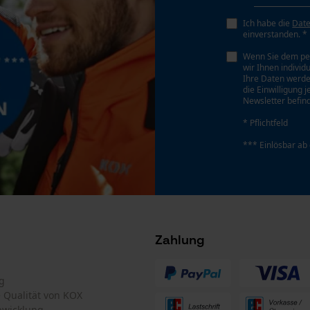
Füllmenge
Datenverarbeitung
400 ml
Econda Tag Manager
Phasenwender
Statistik Cookies
Nein
Werkzeuglose Kettenspannung
Econda Analytics
Nein
Mouseflow Web Analytics Tool
Fact-Finder Tracking
Funktionale Cookies