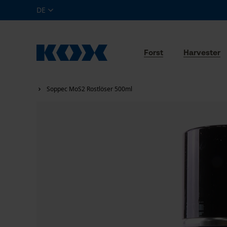
DE
Forst
Harvester
Soppec MoS2 Rostlöser 500ml