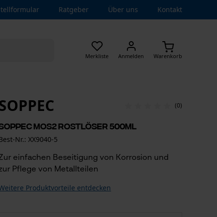
tellformular
Ratgeber
Über uns
Kontakt
Merkliste
Anmelden
Warenkorb
SOPPEC
(0)
Soppec MoS2 Rostlöser 500ml
Best-Nr.: XX9040-5
Zur einfachen Beseitigung von Korrosion und
zur Pflege von Metallteilen
Weitere Produktvorteile entdecken