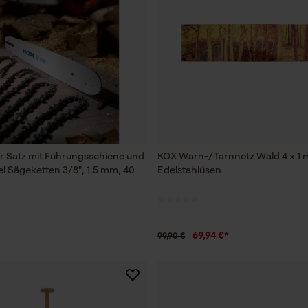
Funktionale Cookies
Loop54 Personalization
Personalisierte Startseite
Gespeicherter Warenkorb
Persönliche Begrüßung
ar Satz mit Führungsschiene und
KOX Warn-/Tarnnetz Wald 4 x 1 
l Sägeketten 3/8", 1.5 mm, 40
Edelstahlüsen
Geo-IP und User Detection
YouTube-Videos
Google Maps
69,94 €*
99,90 €
Kontaktaufnahme per Chat
Marketing Cookies