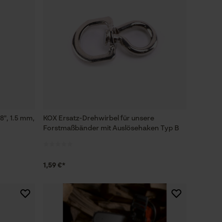
8", 1.5 mm,
KOX Ersatz-Drehwirbel für unsere
Forstmaßbänder mit Auslösehaken Typ B
1,59 €*