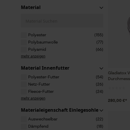
Material
Material Suchen
Polyester
(155)
Polybaumwolle
(77)
Polyamid
(66)
mehr anzeigen
Material Innenfutter
Gladiatox V
Polyester-Futter
(54)
Durchmesse
Netz-Futter
(26)
Fleece-Futter
(24)
mehr anzeigen
280,00 €*
Materialeigenschaft Einlegesohle
Auswechselbar
(22)
Dämpfend
(18)