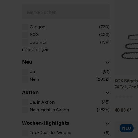
Marke Suchen
Oregon
(720)
KOX
(533)
Jobman
(139)
mehr anzeigen
Neu
Ja
(91)
Nein
(2802)
KOX Sägeke
74 Tgl., 3er
Aktion
Ja, in Aktion
(45)
Nein, nicht in Aktion
(2836)
48,83 €*
Wochen-Highlights
NEU
Top-Deal der Woche
(8)