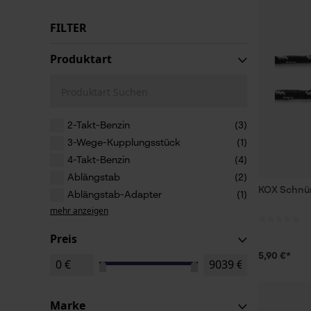
FILTER
Produktart
Produktart Suchen
2-Takt-Benzin
(3)
3-Wege-Kupplungsstück
(1)
4-Takt-Benzin
(4)
Ablängstab
(2)
KOX Schnü
Ablängstab-Adapter
(1)
mehr anzeigen
Preis
5,90 €*
Marke