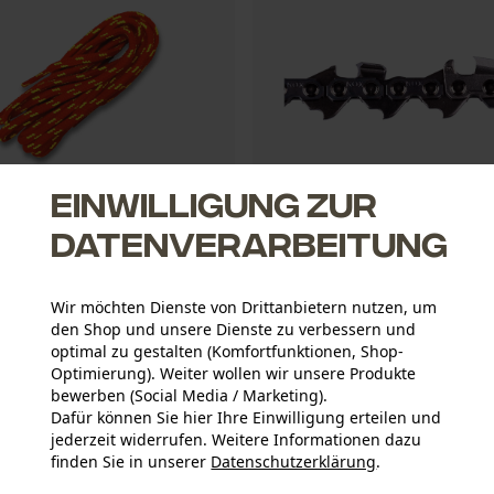
Einwilligung zur
Datenverarbeitung
senkel Rot/Gelb
KOX Sägeketten Vollmeißel 3/8", 
Tgl.
Wir möchten Dienste von Drittanbietern nutzen, um
den Shop und unsere Dienste zu verbessern und
optimal zu gestalten (Komfortfunktionen, Shop-
Optimierung). Weiter wollen wir unsere Produkte
28,49 €*
bewerben (Social Media / Marketing).
Dafür können Sie hier Ihre Einwilligung erteilen und
jederzeit widerrufen. Weitere Informationen dazu
finden Sie in unserer
Datenschutzerklärung
.
teilen