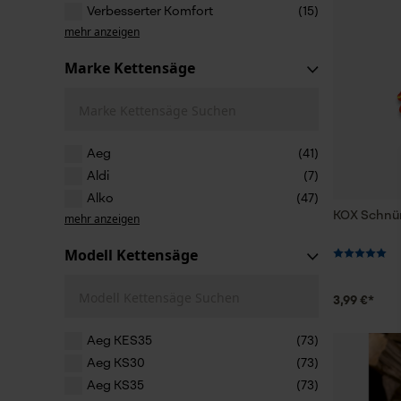
Verbesserter Komfort
(15)
mehr anzeigen
Marke Kettensäge
Marke Kettensäge Suchen
Aeg
(41)
Aldi
(7)
Alko
(47)
KOX Schnür
mehr anzeigen
Modell Kettensäge
Modell Kettensäge Suchen
3,99 €*
Aeg KES35
(73)
Aeg KS30
(73)
Aeg KS35
(73)