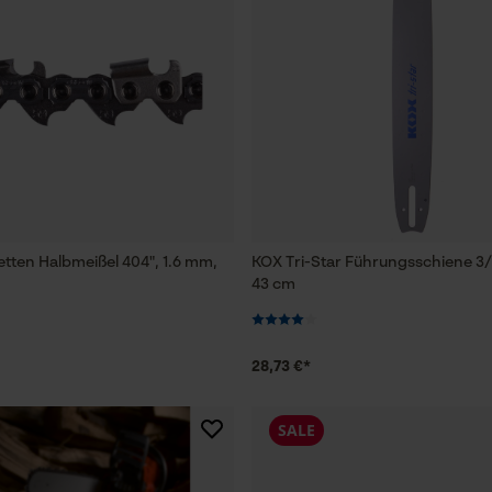
Prüfung setzen von Cookies
Session ID
Speichern der Auswahl zur
Datenverarbeitung
Econda Tag Manager
tten Halbmeißel 404", 1.6 mm,
KOX Tri-Star Führungsschiene 3/
Statistik Cookies
43 cm
28,73 €*
Econda Analytics
Mouseflow Web Analytics Tool
SALE
Fact-Finder Tracking