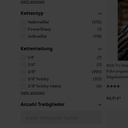
mehr anzeigen
Kettentyp
Halbmeißel
(370)
PowerSharp
(1)
Vollmeißel
(178)
Kettenteilung
1/4"
(7)
3/4"
(3)
KOX Tri-Sta
Führungssc
3/8"
(390)
Sägeketten
3/8" hobby
(123)
3/8" hobby Intenz
(6)
mehr anzeigen
94,71 €*
Anzahl Treibglieder
Anzahl Treibglieder Suchen