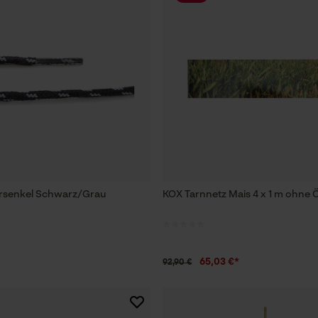
rsenkel Schwarz/Grau
KOX Tarnnetz Mais 4 x 1 m ohne 
65,03 €*
92,90 €