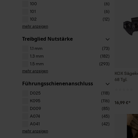
100
(6)
101
(6)
102
(12)
mehr anzeigen
Treibglied Nutstärke
1.1 mm
(73)
1.3 mm
(182)
1.5 mm
(293)
mehr anzeigen
KOX Sägeke
68 Tgl.
Führungsschienenanschluss
D025
(118)
K095
(116)
16,99 €*
D009
(85)
A074
(45)
A041
(42)
mehr anzeigen