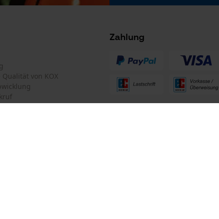
Tracking
Facebook Pixel
Criteo
Zahlung
Survicate
g
 stets zu befolgen
te Qualität von KOX
bwicklung
GHS Gefahrenhinweis Text
kruf
Verursacht schwere Augenreizung.
ten Informationen
GHS Klassifikation Text
Gesundheitsschädlich / Reizend
mular
Oregon Tool GmbH
mular
KOX – Partner in Forst und Garte
GHS Sicherheitshinweis Text
Darf nicht in die Hände von Kindern gelangen.
Zentrale:
Lise-Meitner-Str. 4
Ist ärztlicher Rat erforderlich, Verpackung oder
iderrufen
70736 Fellbach
Kennzeichnungsetikett bereithalten.