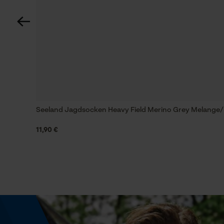
Häckselfunktion
Nein
Schrägschnitt
Nein
Seeland Jagdsocken Heavy Field Merino Grey Melange/
Werkzeugloser Kettenwechsel
Nein
11,90 €
Energie & Leistung
Akku-Kapazitätsanzeige
Nein