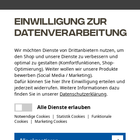
Einwilligung zur
Datenverarbeitung
 Microfasern
Wir möchten Dienste von Drittanbietern nutzen, um
den Shop und unsere Dienste zu verbessern und
optimal zu gestalten (Komfortfunktionen, Shop-
Optimierung). Weiter wollen wir unsere Produkte
bewerben (Social Media / Marketing).
Dafür können Sie hier Ihre Einwilligung erteilen und
Altersgruppe
jederzeit widerrufen. Weitere Informationen dazu
Erwachsener
finden Sie in unserer
Datenschutzerklärung
.
teilen
Es ist ein Fehler aufgetreten. Bitte
Sicherheitsdatenblätter (PDF)
Alle Dienste erlauben
Material Hinweis
versuchen Sie es erneut.
mail
umweltschonend
Artikelgewicht
Notwendige Cookies
|
Statistik Cookies
|
Funktionale
Cookies
|
Marketing Cookies
280.0 g
(0)