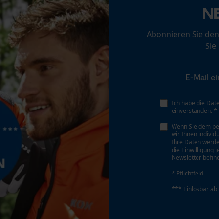
Loop54 Personalization
N
Personalisierte Startseite
Abonnieren Sie den
Gespeicherter Warenkorb
Sie
Persönliche Begrüßung
Geo-IP und User Detection
YouTube-Videos
Google Maps
Ich habe die
Dat
einverstanden. *
Kontaktaufnahme per Chat
Wenn Sie dem pe
wir Ihnen individ
Ihre Daten werde
die Einwilligung 
Marketing Cookies
Newsletter befind
* Pflichtfeld
*** Einlösbar ab
Google Global Site Tag
Microsoft Advertising Universal Event