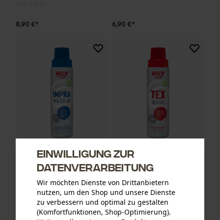
8,90 €*
6,90 €*
Einwilligung zur
HEY Impra FF Wash-In
HEY Tex Wash Waschmittel
Datenverarbeitung
Imprägniermittel /
für Funktionsbekleidung /
Waschmittel
Spezialwaschmittel
Wir möchten Dienste von Drittanbietern
Forstbekleidung
nutzen, um den Shop und unsere Dienste
zu verbessern und optimal zu gestalten
(Komfortfunktionen, Shop-Optimierung).