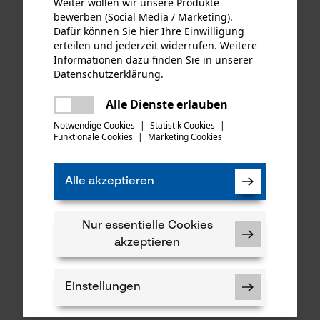
Weiter wollen wir unsere Produkte
14,90 €*
9,90 €*
bewerben (Social Media / Marketing).
Dafür können Sie hier Ihre Einwilligung
erteilen und jederzeit widerrufen. Weitere
Informationen dazu finden Sie in unserer
Datenschutzerklärung
.
teilen
Es ist ein Fehler aufgetreten. Bitte
Alle Dienste erlauben
teilen
versuchen Sie es erneut.
Notwendige Cookies
|
Statistik Cookies
|
Funktionale Cookies
|
Marketing Cookies
mail
Alle akzeptieren
HEY Hygienic Spray
Schuhspray/Schuherfrisch
Nur essentielle Cookies
er
akzeptieren
9,90 €*
Einstellungen