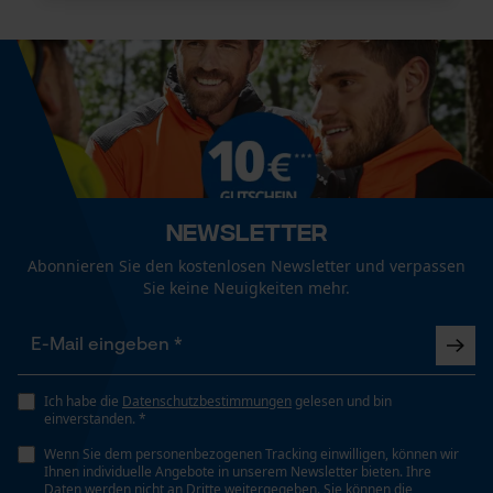
Notwendige Cookies
Newsletter
Prüfung setzen von Cookies
Abonnieren Sie den kostenlosen Newsletter und verpassen
Session ID
Sie keine Neuigkeiten mehr.
Speichern der Auswahl zur
Datenverarbeitung
Econda Tag Manager
Ich habe die
Datenschutzbestimmungen
gelesen und bin
einverstanden. *
Statistik Cookies
Wenn Sie dem personenbezogenen Tracking einwilligen, können wir
Ihnen individuelle Angebote in unserem Newsletter bieten. Ihre
Daten werden nicht an Dritte weitergegeben. Sie können die