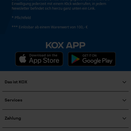
Einwilligung jederzeit mit einem Klick widerrufen, in jedem
Newsletter befindet sich hierzu ganz unten ein Link.
* Pflichtfeld
Econda Analytics
*** Einlösbar ab einem Warenwert von 100,- €
Mouseflow Web Analytics Tool
Fact-Finder Tracking
KOX APP
Funktionale Cookies
Das ist KOX
Loop54 Personalization
Über uns
Personalisierte Startseite
Karriere
Services
Soziales Engagement
Gespeicherter Warenkorb
FAQ
Ratgeber
Persönliche Begrüßung
KOX Katalog
KOX Harvester
Zahlung
Zertifizierte Qualität von KOX
Motorsägen-Kurse
Geo-IP und User Detection
Retourenabwicklung