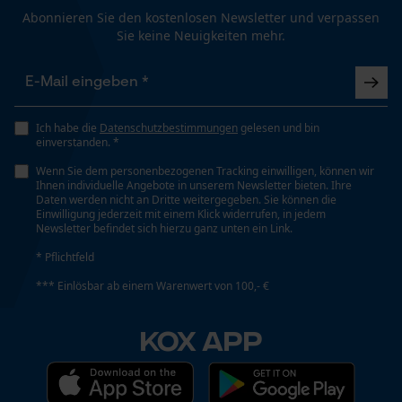
75 ml
Abonnieren Sie den kostenlosen Newsletter und verpassen
Sie keine Neuigkeiten mehr.
Funktionale Cookies
Häckselfunktion
Nein
Ich habe die
Datenschutzbestimmungen
gelesen und bin
Loop54 Personalization
einverstanden. *
Phasenwender
Personalisierte Startseite
Nein
Wenn Sie dem personenbezogenen Tracking einwilligen, können wir
Ihnen individuelle Angebote in unserem Newsletter bieten. Ihre
Gespeicherter Warenkorb
Daten werden nicht an Dritte weitergegeben. Sie können die
Einwilligung jederzeit mit einem Klick widerrufen, in jedem
Persönliche Begrüßung
Newsletter befindet sich hierzu ganz unten ein Link.
Schrägschnitt
Nein
Geo-IP und User Detection
* Pflichtfeld
YouTube-Videos
*** Einlösbar ab einem Warenwert von 100,- €
Google Maps
Werkzeuglose Kettenspannung
KOX APP
Nein
Kontaktaufnahme per Chat
Werkzeugloser Kettenwechsel