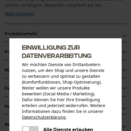
Schuhe verlängern. Besonders vorteilhaft bei der ...
Mehr anzeigen
Produktvorteile
Einwilligung zur
Schuhcreme für Pflege und Imprägnierung
Produktinformationen
Datenverarbeitung
Lederpflege für starken Schutz gegen Wasser und
Schmutz
Wir möchten Dienste von Drittanbietern
Mit Schwamm-Aufsatz für einfaches Auftragen der
nutzen, um den Shop und unsere Dienste
Material & Pflege
Produktdetails
zu verbessern und optimal zu gestalten
Schuhcreme
(Komfortfunktionen, Shop-Optimierung).
Aktivitätstyp
Weiter wollen wir unsere Produkte
Datenblätter
Material
Pflegen, Schützen, Imprägnieren
bewerben (Social Media / Marketing).
Dafür können Sie hier Ihre Einwilligung
Herstellerdatenblatt (PDF)
Hauptmaterial
erteilen und jederzeit widerrufen. Weitere
Herstellerinformationen
Wachs
Informationen dazu finden Sie in unserer
Altersgruppe
Sicherheitsdatenblätter (PDF)
Datenschutzerklärung
.
Schweizer-Effax GmbH
Erwachsener
teilen
Bewertungen
(0)
Westring 24
Es ist ein Fehler aufgetreten. Bitte
Alle Dienste erlauben