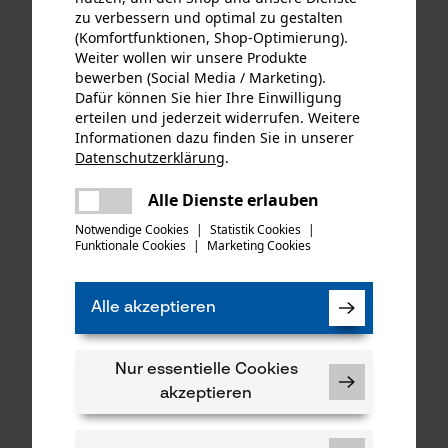
zu verbessern und optimal zu gestalten
(Komfortfunktionen, Shop-Optimierung).
Weiter wollen wir unsere Produkte
bewerben (Social Media / Marketing).
Dafür können Sie hier Ihre Einwilligung
KOX Sägeketten Hobby
KOX Sägeketten Halbmeißel
erteilen und jederzeit widerrufen. Weitere
3/8", 1.3 mm, 44 Tgl., 3er
404", 1.6 mm, 68 Tgl.
Informationen dazu finden Sie in unserer
Pack
Datenschutzerklärung
.
teilen
Es ist ein Fehler aufgetreten. Bitte
Alle Dienste erlauben
teilen
27,66 €*
16,99 €*
versuchen Sie es erneut.
Notwendige Cookies
|
Statistik Cookies
|
Funktionale Cookies
|
Marketing Cookies
mail
Alle akzeptieren
Nur essentielle Cookies
akzeptieren