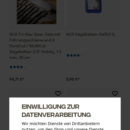
KOX Tri-Star Spar-Satz mit
KOX Sägeketten-Haftöl 1L
Führungsschiene und 4
DuraCut / MultiCut
Sägeketten 3/8" Hobby, 1.3
mm, 35 cm
94,71 €*
5,90 €*
Einwilligung zur
Datenverarbeitung
Wir möchten Dienste von Drittanbietern
nutzen, um den Shop und unsere Dienste