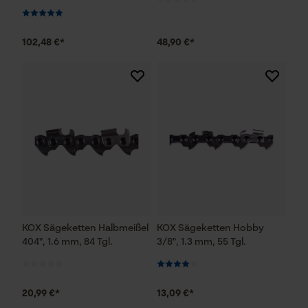
Persönliche Begrüßung
Geo-IP und User Detection
102,48 €*
48,90 €*
YouTube-Videos
Google Maps
Kontaktaufnahme per Chat
Marketing Cookies
Google Global Site Tag
KOX Sägeketten Halbmeißel
KOX Sägeketten Hobby
Microsoft Advertising Universal
404", 1.6 mm, 84 Tgl.
3/8", 1.3 mm, 55 Tgl.
Event Tracking
Facebook Pixel
Criteo
20,99 €*
13,09 €*