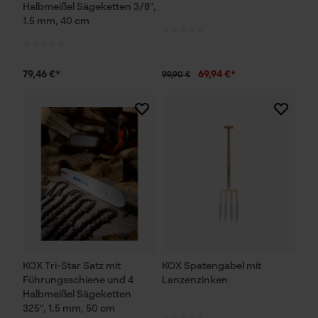
Halbmeißel Sägeketten 3/8",
Statistik Cookies
1.5 mm, 40 cm
79,46 €*
69,94 €*
99,90 €
Econda Analytics
Mouseflow Web Analytics Tool
Fact-Finder Tracking
Funktionale Cookies
Loop54 Personalization
KOX Tri-Star Satz mit
KOX Spatengabel mit
Personalisierte Startseite
Führungsschiene und 4
Lanzenzinken
Halbmeißel Sägeketten
Gespeicherter Warenkorb
325", 1.5 mm, 50 cm