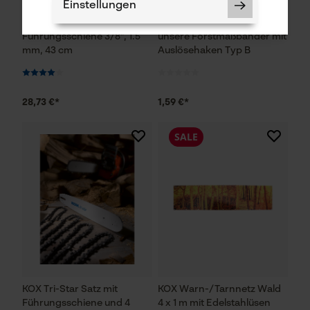
Einstellungen
KOX Tri-Star
KOX Ersatz-Drehwirbel für
Führungsschiene 3/8", 1.5
unsere Forstmaßbänder mit
mm, 43 cm
Auslösehaken Typ B
Notwendige Cookies
28,73 €*
1,59 €*
SALE
Prüfung setzen von Cookies
Session ID
Speichern der Auswahl zur
Datenverarbeitung
Econda Tag Manager
KOX Tri-Star Satz mit
KOX Warn-/Tarnnetz Wald
Führungsschiene und 4
4 x 1 m mit Edelstahlüsen