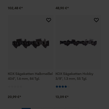
Geo-IP und User Detection
102,48 €*
48,90 €*
YouTube-Videos
Google Maps
Kontaktaufnahme per Chat
Marketing Cookies
KOX Sägeketten Halbmeißel
KOX Sägeketten Hobby
Google Global Site Tag
404", 1.6 mm, 84 Tgl.
3/8", 1.3 mm, 55 Tgl.
Microsoft Advertising Universal
Event Tracking
Facebook Pixel
20,99 €*
13,09 €*
Criteo
Survicate