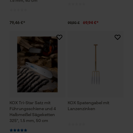
1.5 mm, 40 cm
Statistik Cookies
79,46 €*
69,94 €*
99,90 €
Econda Analytics
Mouseflow Web Analytics Tool
Fact-Finder Tracking
Funktionale Cookies
KOX Tri-Star Satz mit
KOX Spatengabel mit
Loop54 Personalization
Führungsschiene und 4
Lanzenzinken
Personalisierte Startseite
Halbmeißel Sägeketten
325", 1.5 mm, 50 cm
Gespeicherter Warenkorb
Persönliche Begrüßung