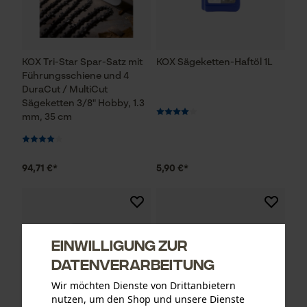
KOX Tri-Star Spar-Satz mit
KOX Sägeketten-Haftöl 1L
Führungsschiene und 4
DuraCut / MultiCut
Sägeketten 3/8" Hobby, 1.3
mm, 35 cm
94,71 €*
5,90 €*
Einwilligung zur
Datenverarbeitung
Wir möchten Dienste von Drittanbietern
nutzen, um den Shop und unsere Dienste