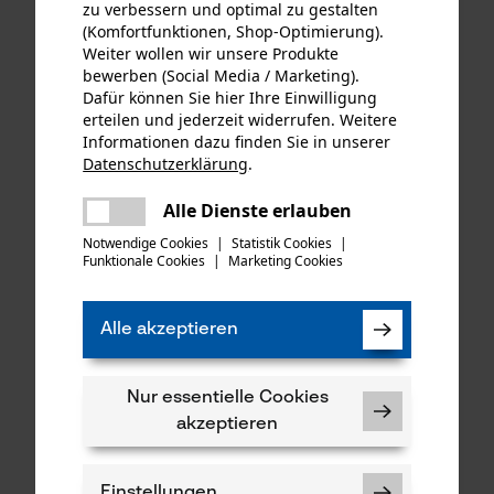
zu verbessern und optimal zu gestalten
(Komfortfunktionen, Shop-Optimierung).
Weiter wollen wir unsere Produkte
bewerben (Social Media / Marketing).
KOX Sägeketten Hobby
KOX Sägeketten Halbmeißel
Dafür können Sie hier Ihre Einwilligung
3/8", 1.3 mm, 44 Tgl., 3er
404", 1.6 mm, 68 Tgl.
erteilen und jederzeit widerrufen. Weitere
Pack
Informationen dazu finden Sie in unserer
Datenschutzerklärung
.
teilen
Es ist ein Fehler aufgetreten. Bitte
27,66 €*
16,99 €*
Alle Dienste erlauben
teilen
versuchen Sie es erneut.
Notwendige Cookies
|
Statistik Cookies
|
Funktionale Cookies
|
Marketing Cookies
mail
Alle akzeptieren
Nur essentielle Cookies
akzeptieren
Einstellungen