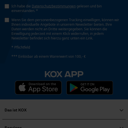
Ich habe die
Datenschutzbestimmungen
gelesen und bin
einverstanden. *
Wenn Sie dem personenbezogenen Tracking einwilligen, können wir
Ihnen individuelle Angebote in unserem Newsletter bieten. Ihre
Daten werden nicht an Dritte weitergegeben. Sie können die
Einwilligung jederzeit mit einem Klick widerrufen, in jedem
Newsletter befindet sich hierzu ganz unten ein Link.
* Pflichtfeld
*** Einlösbar ab einem Warenwert von 100,- €
KOX APP
Das ist KOX
Über uns