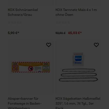
KOX Schnürsenkel
KOX Tarnnetz Mais 4 x 1 m
Schwarz/Grau
ohne Ösen
5,90 €*
65,03 €*
92,90 €
Absperrbanner für
KOX Sägeketten Halbmeißel
Forstwege in Baden-
325", 1.6 mm, 74 Tgl., 3er
Württemberg
Pack