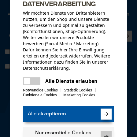
Datenverarbeitung
Newsletter
Wir möchten Dienste von Drittanbietern
Abonnieren Sie den kostenlosen Newsletter und verpassen
nutzen, um den Shop und unsere Dienste
Sie keine Neuigkeiten mehr.
zu verbessern und optimal zu gestalten
(Komfortfunktionen, Shop-Optimierung).
Weiter wollen wir unsere Produkte
bewerben (Social Media / Marketing).
Dafür können Sie hier Ihre Einwilligung
Ich habe die
Datenschutzbestimmungen
gelesen und bin
erteilen und jederzeit widerrufen. Weitere
einverstanden. *
Informationen dazu finden Sie in unserer
Wenn Sie dem personenbezogenen Tracking einwilligen, können wir
Datenschutzerklärung
.
Ihnen individuelle Angebote in unserem Newsletter bieten. Ihre
teilen
Daten werden nicht an Dritte weitergegeben. Sie können die
Es ist ein Fehler aufgetreten. Bitte
Alle Dienste erlauben
Einwilligung jederzeit mit einem Klick widerrufen, in jedem
teilen
Newsletter befindet sich hierzu ganz unten ein Link.
versuchen Sie es erneut.
Notwendige Cookies
|
Statistik Cookies
|
Funktionale Cookies
|
Marketing Cookies
mail
* Pflichtfeld
*** Einlösbar ab einem Warenwert von 100,- €
Alle akzeptieren
KOX APP
Nur essentielle Cookies