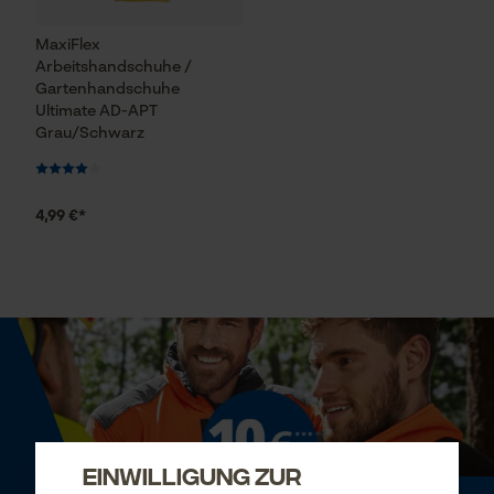
MaxiFlex
Arbeitshandschuhe /
Gartenhandschuhe
Ultimate AD-APT
Grau/Schwarz
4,99 €*
Einwilligung zur