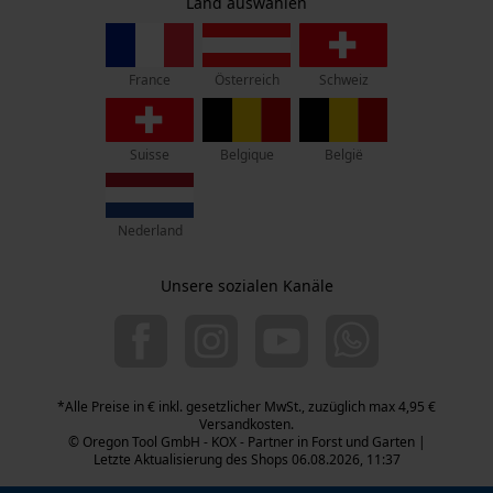
Econda Tag Manager
Zentrale:
Land auswählen
Privatsphäre
Lise-Meitner-Str. 4
70736 Fellbach
France
Österreich
Schweiz
Statistik Cookies
Retouren-Adresse:
Beim Erlenwäldchen 14/2
71522 Backnang
Suisse
Belgique
België
Telefon Erreichbarkeit:
Mo.-Fr.: 07:00 - 18:00 Uhr
Econda Analytics
Nederland
Sa.: 09:00 - 13:00 Uhr
Mouseflow Web Analytics Tool
+49 (0) 711. 300 33 - 200
Unsere sozialen Kanäle
Fact-Finder Tracking
+49 (0) 171 339 1527
info@kox.eu
Funktionale Cookies
*Alle Preise in € inkl. gesetzlicher MwSt., zuzüglich max 4,95 €
Versandkosten.
© Oregon Tool GmbH - KOX - Partner in Forst und Garten |
Letzte Aktualisierung des Shops 06.08.2026, 11:37
Loop54 Personalization