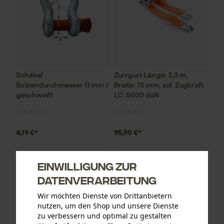
Schäkel
Zurrgurt Länge: 3,3 m,
Bolzendurchmesser 11 mm /
Breite: 75 mm, zul. Zugkraft
geschweift
LC: 5000 daN
4,19 €*
95,90 €*
Einwilligung zur
Datenverarbeitung
Wir möchten Dienste von Drittanbietern
nutzen, um den Shop und unsere Dienste
zu verbessern und optimal zu gestalten