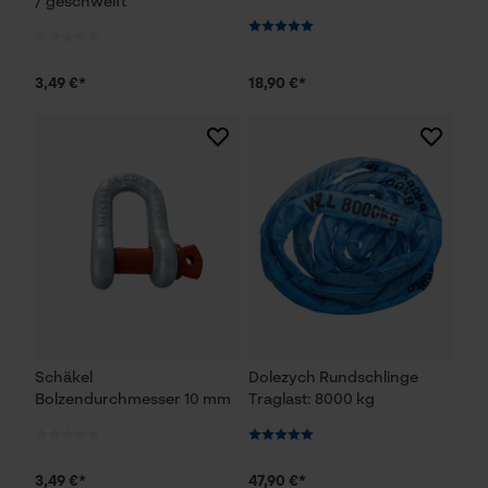
/ geschweift
3,49 €*
18,90 €*
Econda Analytics
Mouseflow Web Analytics Tool
Fact-Finder Tracking
Funktionale Cookies
Loop54 Personalization
Schäkel
Dolezych Rundschlinge
Personalisierte Startseite
Bolzendurchmesser 10 mm
Traglast: 8000 kg
Gespeicherter Warenkorb
Persönliche Begrüßung
3,49 €*
47,90 €*