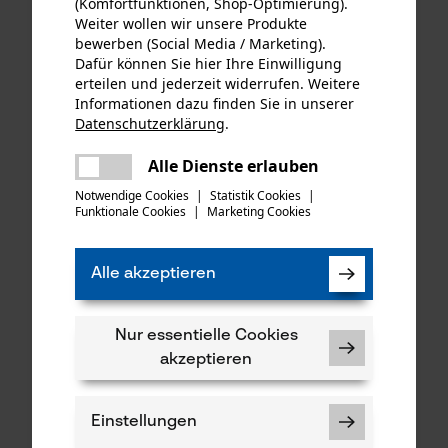
(Komfortfunktionen, Shop-Optimierung).
Weiter wollen wir unsere Produkte
bewerben (Social Media / Marketing).
Dafür können Sie hier Ihre Einwilligung
erteilen und jederzeit widerrufen. Weitere
Dolezych Schlaufenband
Schäkel
Informationen dazu finden Sie in unserer
DoColor 5.000 kg PES
Bolzendurchmesser 16 mm
Datenschutzerklärung
.
Baumschoner
teilen
Es ist ein Fehler aufgetreten. Bitte
Alle Dienste erlauben
teilen
versuchen Sie es erneut.
Notwendige Cookies
|
Statistik Cookies
|
45,90 €*
7,50 €*
Funktionale Cookies
|
Marketing Cookies
mail
Alle akzeptieren
Nur essentielle Cookies
akzeptieren
Einstellungen