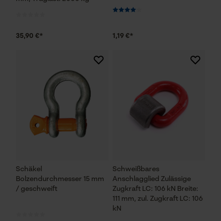
35,90 €*
1,19 €*
Schäkel
Schweißbares
Bolzendurchmesser 15 mm
Anschlagglied Zulässige
/ geschweift
Zugkraft LC: 106 kN Breite:
111 mm, zul. Zugkraft LC: 106
kN