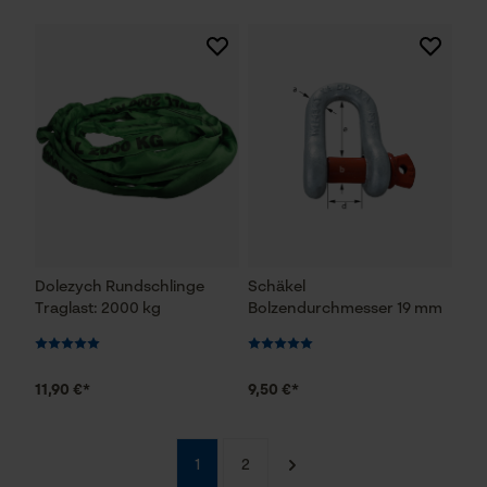
Geo-IP und User Detection
YouTube-Videos
Google Maps
Kontaktaufnahme per Chat
Marketing Cookies
Dolezych Rundschlinge
Schäkel
Google Global Site Tag
Traglast: 2000 kg
Bolzendurchmesser 19 mm
Microsoft Advertising Universal
Event Tracking
Facebook Pixel
11,90 €*
9,50 €*
Criteo
Survicate
1
2